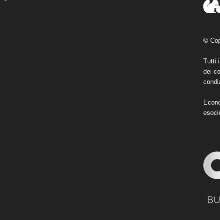
© Cop
Tutti 
dei co
condiz
Econo
esoci