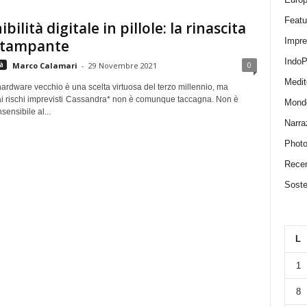
Featu
bilità digitale in pillole: la rinascita
Impr
 stampante
IndoP
0
à
Marco Calamari
-
29 Novembre 2021
Medit
ardware vecchio è una scelta virtuosa del terzo millennio, ma
ai rischi imprevisti Cassandra* non è comunque taccagna. Non è
Mond
ensibile al...
Narra
Photo
Recen
Sosten
L
1
8