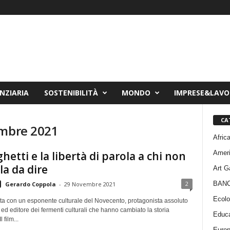
NZIARIA
SOSTENIBILITÀ
MONDO
IMPRESE&LAV
CA
embre 2021
Afric
Amer
ghetti e la libertà di parola a chi non
la da dire
Art G
BAN
2
Gerardo Coppola
-
29 Novembre 2021
Ecolo
sta con un esponente culturale del Novecento, protagonista assoluto
d editore dei fermenti culturali che hanno cambiato la storia
Educa
 film...
Euro