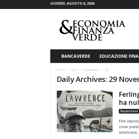
GIOVEDÌ, AGOSTO 6, 2026
E
c
o
n
o
m
i
BANCAVERDE
EDUCAZIONE FINA
a
&
Home
2021
Novembre
29
F
Daily Archives: 29 Nov
i
n
Ferlin
a
n
ha nul
z
Recensioni
a
V
Film intervi
e
come poeta e
r
americana. Il
d