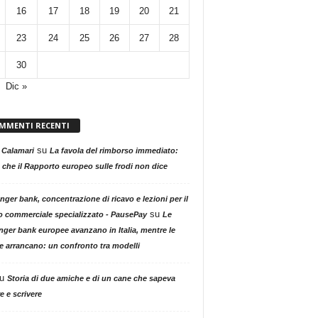
16
17
18
19
20
21
23
24
25
26
27
28
30
Dic »
MMENTI RECENTI
su
 Calamari
La favola del rimborso immediato:
 che il Rapporto europeo sulle frodi non dice
nger bank, concentrazione di ricavo e lezioni per il
su
o commerciale specializzato - PausePay
Le
nger bank europee avanzano in Italia, mentre le
ne arrancano: un confronto tra modelli
u
Storia di due amiche e di un cane che sapeva
e e scrivere