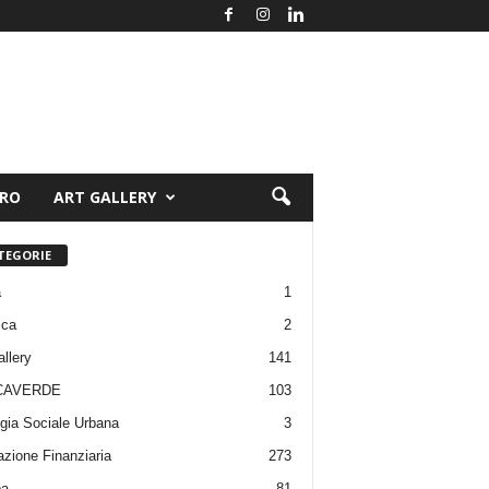
ORO
ART GALLERY
TEGORIE
a
1
ica
2
allery
141
CAVERDE
103
gia Sociale Urbana
3
zione Finanziaria
273
pa
81