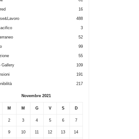
red
16
ese&Lavoro
488
acifico
3
erraneo
52
o
99
zione
55
 Gallery
109
sioni
191
ibilità
217
Novembre 2021
M
M
G
V
S
D
2
3
4
5
6
7
9
10
11
12
13
14