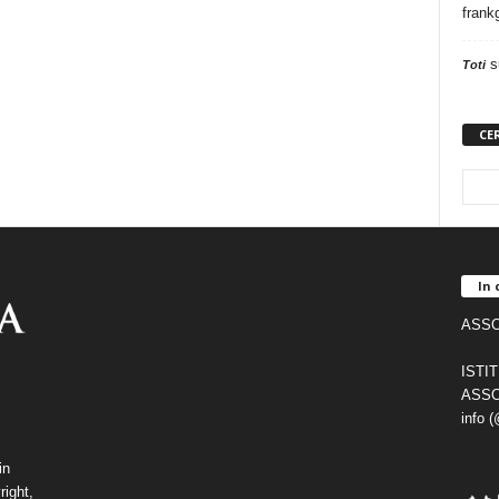
frank
s
Toti
CE
In 
ASSO
ISTI
ASSO
info 
in
right,