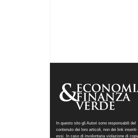
In questo sito gli Autori sono responsabili del
contenuto dei loro articoli, non dei link inseriti 
essi. In caso di involontaria violazione di copy