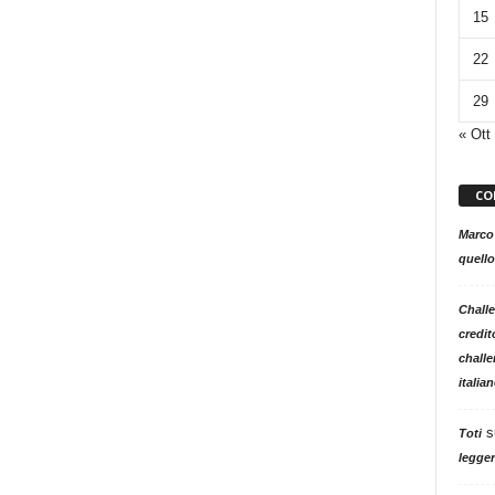
15
22
29
« Ott
CO
Marco
quello
Challe
credit
challe
italia
s
Toti
legger