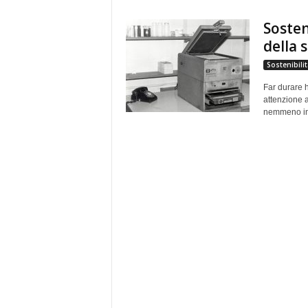
e
Sosteni
della
Sostenibilit
Far durare h
attenzione 
nemmeno ins