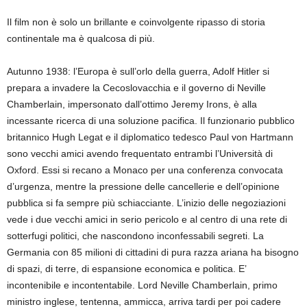
Il film non è solo un brillante e coinvolgente ripasso di storia
continentale ma è qualcosa di più.
Autunno 1938: l’Europa è sull’orlo della guerra, Adolf Hitler si
prepara a invadere la Cecoslovacchia e il governo di Neville
Chamberlain, impersonato dall’ottimo Jeremy Irons, è alla
incessante ricerca di una soluzione pacifica. Il funzionario pubblico
britannico Hugh Legat e il diplomatico tedesco Paul von Hartmann
sono vecchi amici avendo frequentato entrambi l’Università di
Oxford. Essi si recano a Monaco per una conferenza convocata
d’urgenza, mentre la pressione delle cancellerie e dell’opinione
pubblica si fa sempre più schiacciante. L’inizio delle negoziazioni
vede i due vecchi amici in serio pericolo e al centro di una rete di
sotterfugi politici, che nascondono inconfessabili segreti. La
Germania con 85 milioni di cittadini di pura razza ariana ha bisogno
di spazi, di terre, di espansione economica e politica. E’
incontenibile e incontentabile. Lord Neville Chamberlain, primo
ministro inglese, tentenna, ammicca, arriva tardi per poi cadere