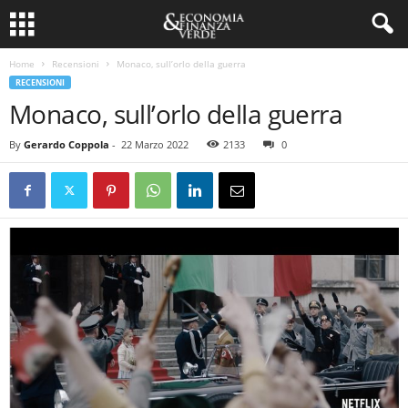
Home
Recensioni
Monaco, sull’orlo della guerra
RECENSIONI
Monaco, sull’orlo della guerra
By
Gerardo Coppola
-
22 Marzo 2022
2133
0