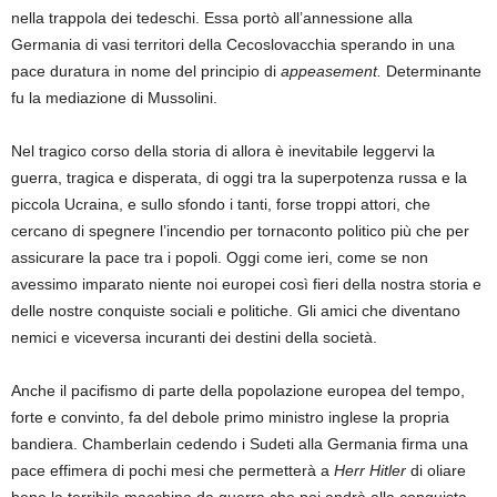
nella trappola dei tedeschi. Essa portò all’annessione alla
Germania di vasi territori della Cecoslovacchia sperando in una
pace duratura in nome del principio di
appeasement.
Determinante
fu la mediazione di Mussolini.
Nel tragico corso della storia di allora è inevitabile leggervi la
guerra, tragica e disperata, di oggi tra la superpotenza russa e la
piccola Ucraina, e sullo sfondo i tanti, forse troppi attori, che
cercano di spegnere l’incendio per tornaconto politico più che per
assicurare la pace tra i popoli. Oggi come ieri, come se non
avessimo imparato niente noi europei così fieri della nostra storia e
delle nostre conquiste sociali e politiche. Gli amici che diventano
nemici e viceversa incuranti dei destini della società.
Anche il pacifismo di parte della popolazione europea del tempo,
forte e convinto, fa del debole primo ministro inglese la propria
bandiera. Chamberlain cedendo i Sudeti alla Germania firma una
pace effimera di pochi mesi che permetterà a
Herr Hitler
di oliare
bene la terribile macchina da guerra che poi andrà alla conquista