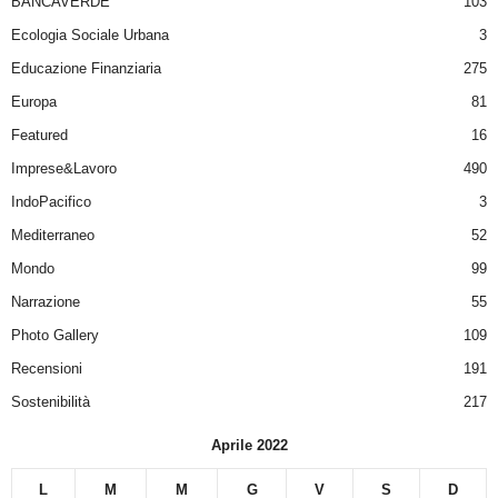
BANCAVERDE
103
Ecologia Sociale Urbana
3
Educazione Finanziaria
275
Europa
81
Featured
16
Imprese&Lavoro
490
IndoPacifico
3
Mediterraneo
52
Mondo
99
Narrazione
55
Photo Gallery
109
Recensioni
191
Sostenibilità
217
Aprile 2022
L
M
M
G
V
S
D