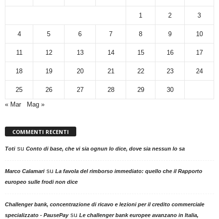
1
2
3
4
5
6
7
8
9
10
11
12
13
14
15
16
17
18
19
20
21
22
23
24
25
26
27
28
29
30
« Mar
Mag »
COMMENTI RECENTI
su
Toti
Conto di base, che vi sia ognun lo dice, dove sia nessun lo sa
su
Marco Calamari
La favola del rimborso immediato: quello che il Rapporto
europeo sulle frodi non dice
Challenger bank, concentrazione di ricavo e lezioni per il credito commerciale
su
specializzato - PausePay
Le challenger bank europee avanzano in Italia,