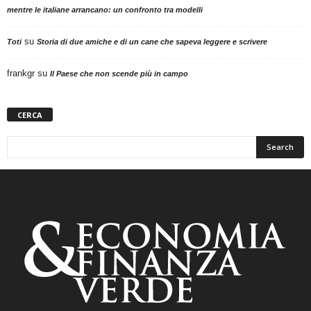
mentre le italiane arrancano: un confronto tra modelli
su
Toti
Storia di due amiche e di un cane che sapeva leggere e scrivere
frankgr
su
Il Paese che non scende più in campo
CERCA