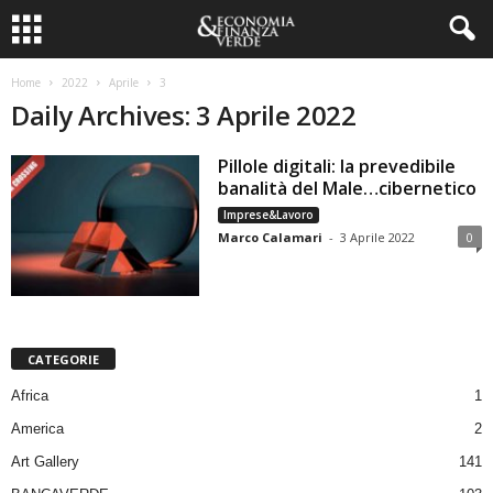
Home
2022
Aprile
3
Daily Archives: 3 Aprile 2022
Pillole digitali: la prevedibile
banalità del Male…cibernetico
Imprese&Lavoro
Marco Calamari
-
3 Aprile 2022
0
CATEGORIE
Africa
1
America
2
Art Gallery
141