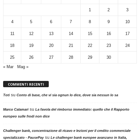
1
2
3
4
5
6
7
8
9
10
11
12
13
14
15
16
17
18
19
20
21
22
23
24
25
26
27
28
29
30
« Mar
Mag »
COMMENTI RECENTI
su
Toti
Conto di base, che vi sia ognun lo dice, dove sia nessun lo sa
su
Marco Calamari
La favola del rimborso immediato: quello che il Rapporto
europeo sulle frodi non dice
Challenger bank, concentrazione di ricavo e lezioni per il credito commerciale
su
specializzato - PausePay
Le challenger bank europee avanzano in Italia,