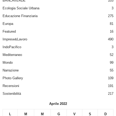
BANCAVERDE
103
Ecologia Sociale Urbana
3
Educazione Finanziaria
275
Europa
81
Featured
16
Imprese&Lavoro
490
IndoPacifico
3
Mediterraneo
52
Mondo
99
Narrazione
55
Photo Gallery
109
Recensioni
191
Sostenibilità
217
Aprile 2022
L
M
M
G
V
S
D