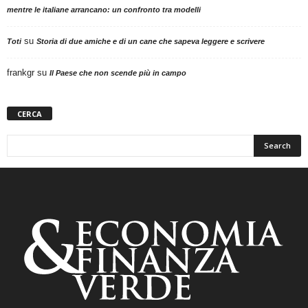
mentre le italiane arrancano: un confronto tra modelli
su
Toti
Storia di due amiche e di un cane che sapeva leggere e scrivere
frankgr
su
Il Paese che non scende più in campo
CERCA