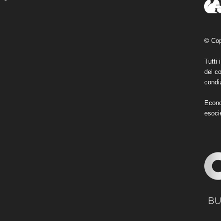
© Cop
Tutti 
dei co
condiz
Econo
esoci