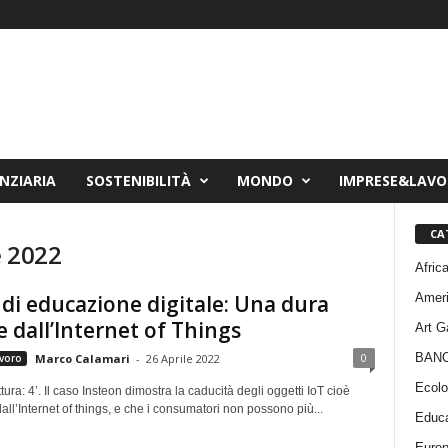
NZIARIA
SOSTENIBILITÀ
MONDO
IMPRESE&LAV
CA
e 2022
Afric
Amer
e di educazione digitale: Una dura
e dall’Internet of Things
Art G
BAN
0
voro
Marco Calamari
-
26 Aprile 2022
Ecolo
tura: 4’. Il caso Insteon dimostra la caducità degli oggetti IoT cioè
ll’Internet of things, e che i consumatori non possono più...
Educa
Euro