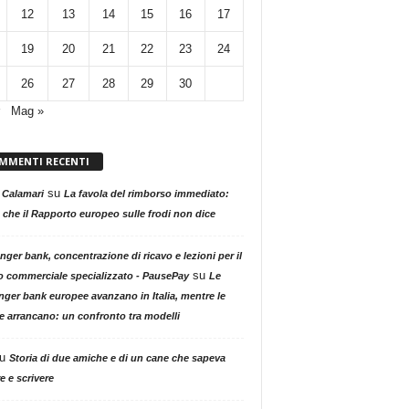
12
13
14
15
16
17
19
20
21
22
23
24
26
27
28
29
30
Mag »
MMENTI RECENTI
su
 Calamari
La favola del rimborso immediato:
 che il Rapporto europeo sulle frodi non dice
nger bank, concentrazione di ricavo e lezioni per il
su
o commerciale specializzato - PausePay
Le
nger bank europee avanzano in Italia, mentre le
ne arrancano: un confronto tra modelli
u
Storia di due amiche e di un cane che sapeva
e e scrivere