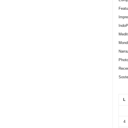
Featu
Impr
IndoP
Medit
Mond
Narra
Photo
Recen
Sosten
L
4