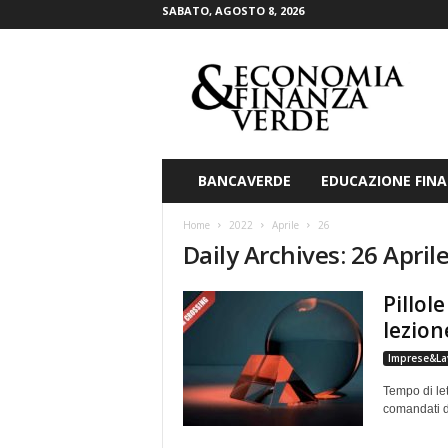
SABATO, AGOSTO 8, 2026
E
c
o
n
o
m
i
BANCAVERDE
EDUCAZIONE FINA
a
&
Home
2022
Aprile
26
F
Daily Archives: 26 April
i
n
Pillol
a
n
lezion
z
Imprese&La
a
V
Tempo di let
e
comandati da
r
d