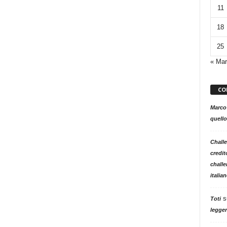
11
18
25
« Mar
CO
Marco
quello
Challe
credit
challe
italia
s
Toti
legger