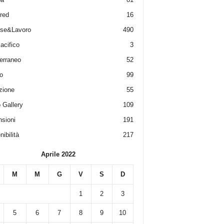
red
16
ese&Lavoro
490
acifico
3
erraneo
52
o
99
zione
55
 Gallery
109
sioni
191
ibilità
217
Aprile 2022
M
M
G
V
S
D
1
2
3
5
6
7
8
9
10