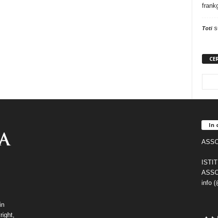
frank
s
Toti
CE
In 
ASSO
ISTI
ASSO
info 
in
right,