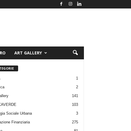
ORO
ART GALLERY
TEGORIE
a
1
ica
2
allery
141
CAVERDE
103
gia Sociale Urbana
3
zione Finanziaria
275
pa
81