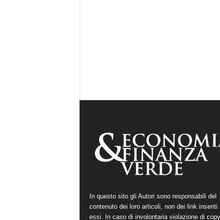
In questo sito gli Autori sono responsabili del
contenuto dei loro articoli, non dei link inseriti 
essi. In caso di involontaria violazione di copy