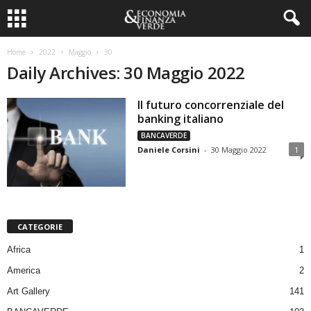
Home
2022
Maggio
30
Daily Archives: 30 Maggio 2022
Il futuro concorrenziale del
banking italiano
BANCAVERDE
Daniele Corsini
-
30 Maggio 2022
1
CATEGORIE
Africa
1
America
2
Art Gallery
141