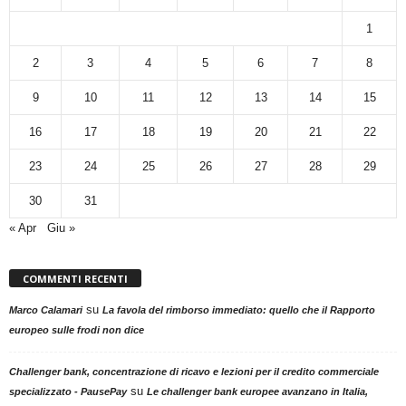
1
2
3
4
5
6
7
8
9
10
11
12
13
14
15
16
17
18
19
20
21
22
23
24
25
26
27
28
29
30
31
« Apr
Giu »
COMMENTI RECENTI
su
Marco Calamari
La favola del rimborso immediato: quello che il Rapporto
europeo sulle frodi non dice
Challenger bank, concentrazione di ricavo e lezioni per il credito commerciale
su
specializzato - PausePay
Le challenger bank europee avanzano in Italia,