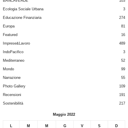
BANCAVERDE
103
Ecologia Sociale Urbana
3
Educazione Finanziaria
274
Europa
81
Featured
16
Imprese&Lavoro
489
IndoPacifico
3
Mediterraneo
52
Mondo
99
Narrazione
55
Photo Gallery
109
Recensioni
191
Sostenibilità
217
Maggio 2022
L
M
M
G
V
S
D