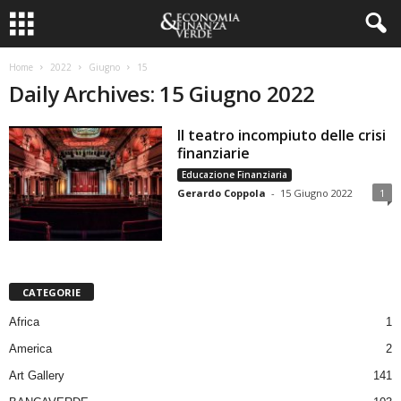
Home
2022
Giugno
15
Daily Archives: 15 Giugno 2022
Il teatro incompiuto delle crisi
finanziarie
Educazione Finanziaria
Gerardo Coppola
-
15 Giugno 2022
1
CATEGORIE
Africa
1
America
2
Art Gallery
141