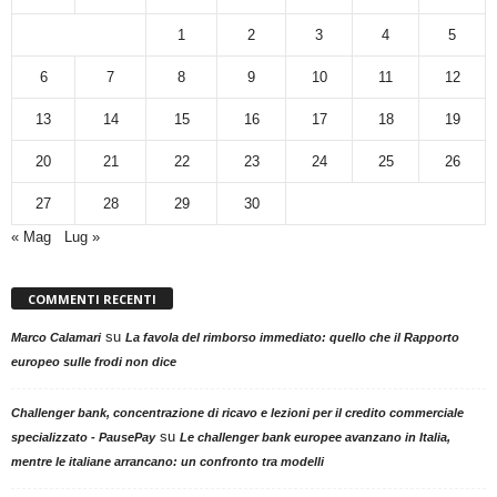
1
2
3
4
5
6
7
8
9
10
11
12
13
14
15
16
17
18
19
20
21
22
23
24
25
26
27
28
29
30
« Mag
Lug »
COMMENTI RECENTI
su
Marco Calamari
La favola del rimborso immediato: quello che il Rapporto
europeo sulle frodi non dice
Challenger bank, concentrazione di ricavo e lezioni per il credito commerciale
su
specializzato - PausePay
Le challenger bank europee avanzano in Italia,
mentre le italiane arrancano: un confronto tra modelli