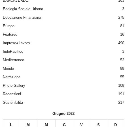
BANCAVERDE
103
Ecologia Sociale Urbana
3
Educazione Finanziaria
275
Europa
81
Featured
16
Imprese&Lavoro
490
IndoPacifico
3
Mediterraneo
52
Mondo
99
Narrazione
55
Photo Gallery
109
Recensioni
191
Sostenibilità
217
Giugno 2022
L
M
M
G
V
S
D