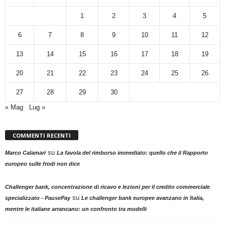
1
2
3
4
5
6
7
8
9
10
11
12
13
14
15
16
17
18
19
20
21
22
23
24
25
26
27
28
29
30
« Mag
Lug »
COMMENTI RECENTI
su
Marco Calamari
La favola del rimborso immediato: quello che il Rapporto
europeo sulle frodi non dice
Challenger bank, concentrazione di ricavo e lezioni per il credito commerciale
su
specializzato - PausePay
Le challenger bank europee avanzano in Italia,
mentre le italiane arrancano: un confronto tra modelli