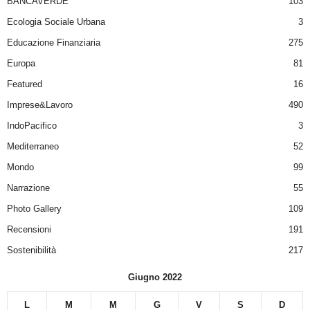
BANCAVERDE
103
Ecologia Sociale Urbana
3
Educazione Finanziaria
275
Europa
81
Featured
16
Imprese&Lavoro
490
IndoPacifico
3
Mediterraneo
52
Mondo
99
Narrazione
55
Photo Gallery
109
Recensioni
191
Sostenibilità
217
Giugno 2022
L
M
M
G
V
S
D