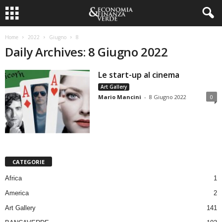
Home
2022
Giugno
8
Daily Archives: 8 Giugno 2022
Le start-up al cinema
Art Gallery
Mario Mancini
-
8 Giugno 2022
0
CATEGORIE
Africa
1
America
2
Art Gallery
141