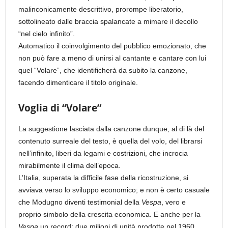
malinconicamente descrittivo, prorompe liberatorio,
sottolineato dalle braccia spalancate a mimare il decollo
“nel cielo infinito”.
Automatico il coinvolgimento del pubblico emozionato, che
non può fare a meno di unirsi al cantante e cantare con lui
quel “Volare”, che identificherà da subito la canzone,
facendo dimenticare il titolo originale.
Voglia di “Volare”
La suggestione lasciata dalla canzone dunque, al di là del
contenuto surreale del testo, è quella del volo, del librarsi
nell’infinito, liberi da legami e costrizioni, che incrocia
mirabilmente il clima dell’epoca.
L’Italia, superata la difficile fase della ricostruzione, si
avviava verso lo sviluppo economico; e non è certo casuale
che Modugno diventi testimonial della
Vespa
, vero e
proprio simbolo della crescita economica. E anche per la
Vespa
un record: due milioni di unità prodotte nel 1960.