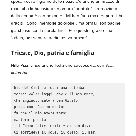
sposa riceve il giorno delle nozze c’è anche un mazzo di
rose, che le ha inviato un amore “perduto”. La reazione
della donna è contrastante: “Mi han fatto male eppure li ho
graditi”. Sono “memorie dolorose”, ma ormai “son pagine
già chiuse con la parola fine”. Per questo: grazie, ma
“addio, per sempre addio senza rancor”.
Trieste, Dio, patria e famiglia
Nilla Pizzi vinse anche l’edizione successiva, con
Vola
colomba
.
Dio del Ciel se fossi una colomba

vorrei volar laggiù dov'è il mio amor, 

che inginocchiato a San Giusto

prega con l'animo mesto:

fa che il mio amore torni

ma torni presto

[…] Fummo felici uniti e ci han divisi. 

Ci sorrideva il sole, il cielo, il mar. 
