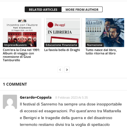
RELATED ARTICLES
MORE FROM AUTHOR
Imprese&Lavoro
Educazione Finanziaria
Narrazione
Com’era la Cina nel 1991:
La favola bella di Draghi
Tutto nasce dal libro,
Album di viaggio con
tutto ritorna al libro
recensione di Giusi
Tamburello
1 COMMENT
Gerardo+Coppola
8 Febbraio 2023 At 5:35
Il festival di Sanremo ha sempre una dose insopportabile
di eccessi ed esagerazioni. Poi quest’anno tra Mattarella
e Benigni e le tragedie della guerra e del disastroso
terremoto restiamo divisi tra la voglia di spettacolo