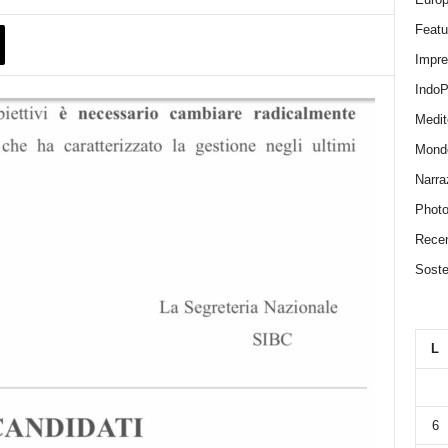
Featu
Impr
IndoP
Medit
Mond
Narra
Photo
Recen
Sosten
L
6