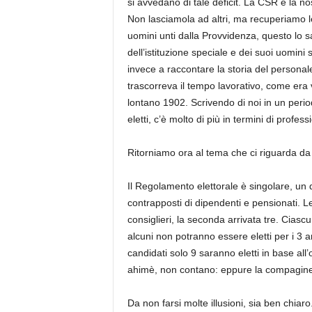
si avvedano di tale deficit. La CSR è la nos
Non lasciamola ad altri, ma recuperiamo le
uomini unti dalla Provvidenza, questo lo 
dell’istituzione speciale e dei suoi uomini
invece a raccontare la storia del persona
trascorreva il tempo lavorativo, come er
lontano 1902. Scrivendo di noi in un peri
eletti, c’è molto di più in termini di professi
Ritorniamo ora al tema che ci riguarda da v
Il Regolamento elettorale è singolare, un 
contrapposti di dipendenti e pensionati. Le
consiglieri, la seconda arrivata tre. Cias
alcuni non potranno essere eletti per i 3 a
candidati solo 9 saranno eletti in base all’
ahimè, non contano: eppure la compagine
Da non farsi molte illusioni, sia ben chi