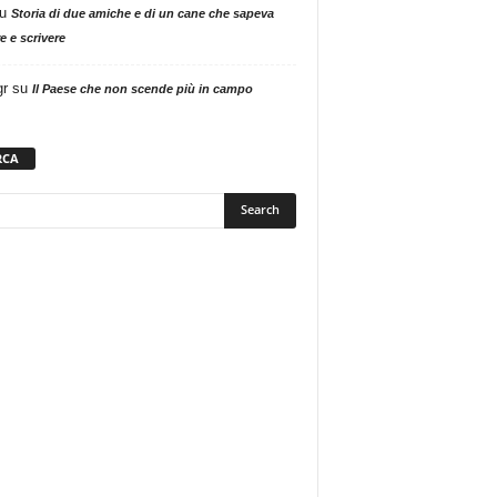
u
Storia di due amiche e di un cane che sapeva
e e scrivere
gr
su
Il Paese che non scende più in campo
RCA