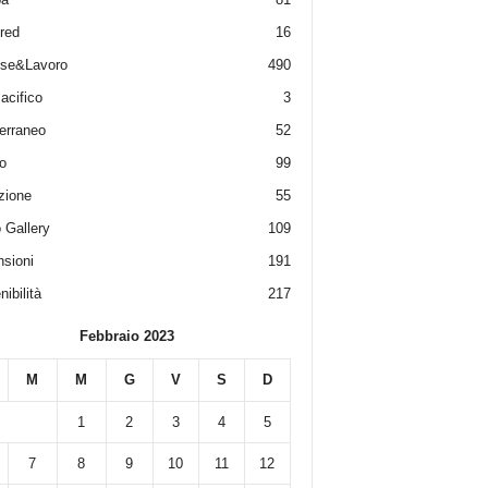
red
16
ese&Lavoro
490
acifico
3
erraneo
52
o
99
zione
55
 Gallery
109
sioni
191
ibilità
217
Febbraio 2023
M
M
G
V
S
D
1
2
3
4
5
7
8
9
10
11
12