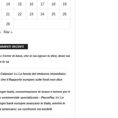
14
15
16
17
18
19
21
22
23
24
25
26
28
n
Mar »
MMENTI RECENTI
u
Conto di base, che vi sia ognun lo dice, dove sia
 lo sa
su
 Calamari
La favola del rimborso immediato:
 che il Rapporto europeo sulle frodi non dice
nger bank, concentrazione di ricavo e lezioni per il
su
o commerciale specializzato - PausePay
Le
nger bank europee avanzano in Italia, mentre le
ne arrancano: un confronto tra modelli