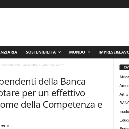
ANZIARIA
SOSTENIBILITÀ
MONDO
IMPRESE&LAV
pendenti della Banca d’Italia, vota e fai votare...
CA
Afric
ipendenti della Banca
Amer
 votare per un effettivo
Art G
nome della Competenza e
BAN
Ecolo
Educa
0
Euro