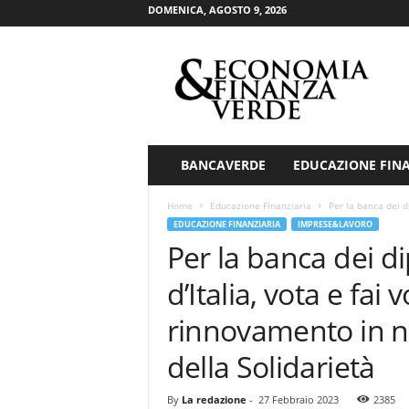
DOMENICA, AGOSTO 9, 2026
E
c
o
n
o
m
i
BANCAVERDE
EDUCAZIONE FIN
a
&
Home
Educazione Finanziaria
Per la banca dei di
F
EDUCAZIONE FINANZIARIA
IMPRESE&LAVORO
i
Per la banca dei d
n
a
d’Italia, vota e fai
n
z
rinnovamento in 
a
V
della Solidarietà
e
r
By
La redazione
-
27 Febbraio 2023
2385
d