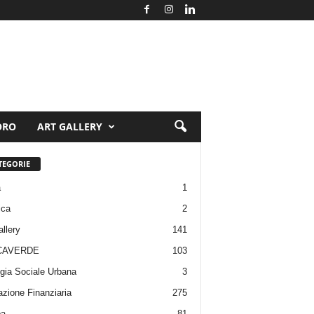
ORO
ART GALLERY
TEGORIE
a
1
ica
2
allery
141
CAVERDE
103
gia Sociale Urbana
3
zione Finanziaria
275
pa
81