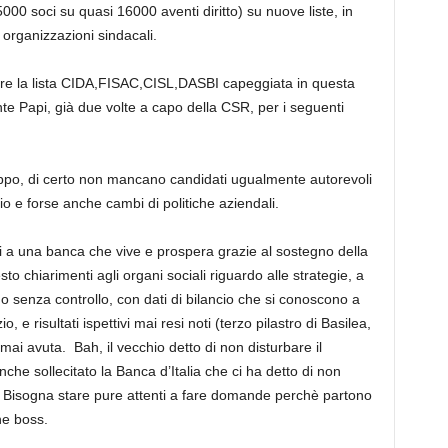
000 soci su quasi 16000 aventi diritto) su nuove liste, in
 organizzazioni sindacali.
are la lista CIDA,FISAC,CISL,DASBI capeggiata in questa
te Papi, già due volte a capo della CSR, per i seguenti
ppo, di certo non mancano candidati ugualmente autorevoli
io e forse anche cambi di politiche aziendali.
ti a una banca che vive e prospera grazie al sostegno della
to chiarimenti agli organi sociali riguardo alle strategie, a
no senza controllo, con dati di bilancio che si conoscono a
, e risultati ispettivi mai resi noti (terzo pilastro di Basilea,
mai avuta. Bah, il vecchio detto di non disturbare il
e sollecitato la Banca d’Italia che ci ha detto di non
e. Bisogna stare pure attenti a fare domande perchè partono
che boss.