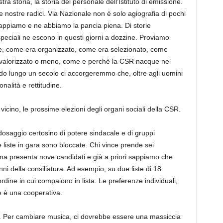
tra storia, la storia del personale dell’Istituto di emissione.
 nostre radici. Via Nazionale non è solo agiografia di pochi
sappiamo e ne abbiamo la pancia piena. Di storie
 speciali ne escono in questi giorni a dozzine. Proviamo
le, come era organizzato, come era selezionato, come
a valorizzato o meno, come e perchè la CSR nacque nel
odo lungo un secolo ci accorgeremmo che, oltre agli uomini
onalità e rettitudine.
icino, le prossime elezioni degli organi sociali della CSR.
dosaggio certosino di potere sindacale e di gruppi
 liste in gara sono bloccate. Chi vince prende sei
cuna presenta nove candidati e già a priori sappiamo che
nni della consiliatura. Ad esempio, su due liste di 18
ordine in cui compaiono in lista. Le preferenze individuali,
 è una cooperativa.
aro. Per cambiare musica, ci dovrebbe essere una massiccia