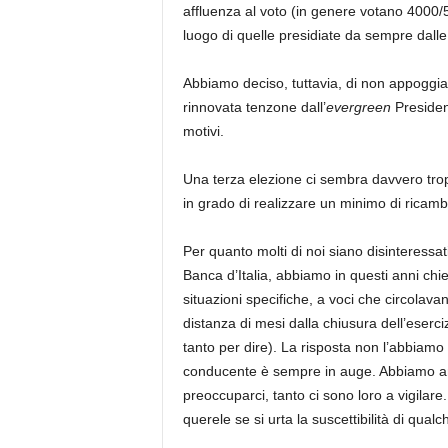
affluenza al voto (in genere votano 4000/5
luogo di quelle presidiate da sempre dalle
Abbiamo deciso, tuttavia, di non appoggi
rinnovata tenzone dall’
evergreen
Presiden
motivi.
Una terza elezione ci sembra davvero tro
in grado di realizzare un minimo di ricamb
Per quanto molti di noi siano disinteressa
Banca d’Italia, abbiamo in questi anni chies
situazioni specifiche, a voci che circolava
distanza di mesi dalla chiusura dell’esercizio
tanto per dire). La risposta non l’abbiamo 
conducente è sempre in auge. Abbiamo anch
preoccuparci, tanto ci sono loro a vigilar
querele se si urta la suscettibilità di qual