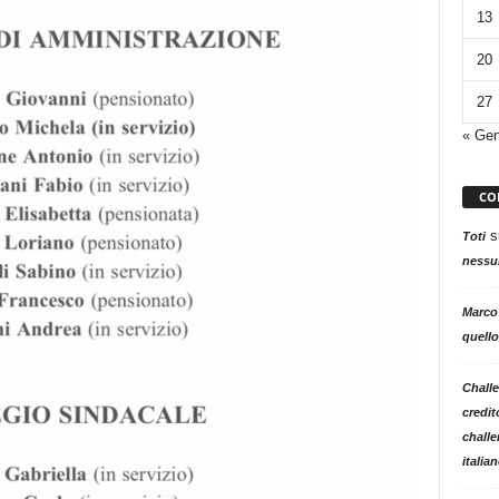
13
20
27
« Ge
CO
s
Toti
nessun
Marco
quello
Challe
credit
challe
italia