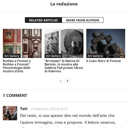
La redazione
RELATED ARTICLES
MORE FROM AUTHOR
Art Gallery
Art Gallery
Art Gallery
Rothko a Firenze o
“Arrestato” di Marica Di
Il Cubo Nero di Firenze
Rothko e Firenze?
Bartolo, in mostra alla
Fenomelogia delle
Galleria Fiaf presso l’Arvis
mostre d’arte
di Palermo
1 COMMENT
Toti
9 Settembre 2023 At 10:47
Del resto, si usa spesso dire nel mondo dell’arte che
l’autore immagina, crea e propone. Il lettore osserva,