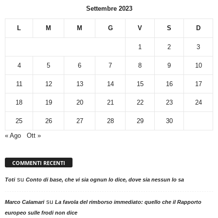
Settembre 2023
L
M
M
G
V
S
D
1
2
3
4
5
6
7
8
9
10
11
12
13
14
15
16
17
18
19
20
21
22
23
24
25
26
27
28
29
30
« Ago
Ott »
COMMENTI RECENTI
su
Toti
Conto di base, che vi sia ognun lo dice, dove sia nessun lo sa
su
Marco Calamari
La favola del rimborso immediato: quello che il Rapporto
europeo sulle frodi non dice