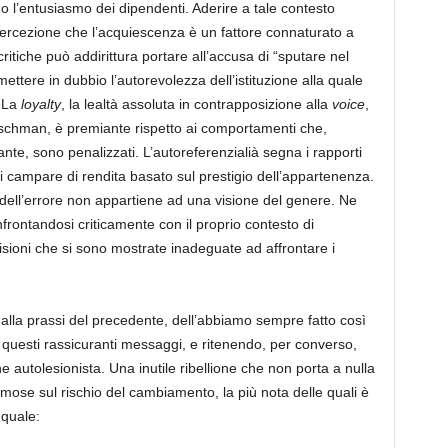
 l’entusiasmo dei dipendenti. Aderire a tale contesto
percezione che l’acquiescenza è un fattore connaturato a
ritiche può addirittura portare all’accusa di “sputare nel
mettere in dubbio l’autorevolezza dell’istituzione alla quale
. La
loyalty
, la lealtà assoluta in contrapposizione alla
voice
,
schman, è premiante rispetto ai comportamenti che,
te, sono penalizzati. L’autoreferenzialià segna i rapporti
 di campare di rendita basato sul prestigio dell’appartenenza.
o dell’errore non appartiene ad una visione del genere. Ne
nfrontandosi criticamente con il proprio contesto di
sioni che si sono mostrate inadeguate ad affrontare i
i alla prassi del precedente, dell’abbiamo sempre fatto così
n questi rassicuranti messaggi, e ritenendo, per converso,
autolesionista. Una inutile ribellione che non porta a nulla
mose sul rischio del cambiamento, la più nota delle quali è
 quale: