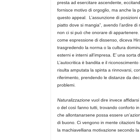
presta ad esercitare ascendente, eccitando
fornisce motivo di orgoglio, ma anche la 
questo appeal.
L’assunzione di posizioni c
piatto dove si mangia”, avendo l’ardire di 
non ci si può che onorare di appartenere
come espressione di dissenso, diceva Hir
trasgredendo la norma o la cultura dominan
esterni e interni all’impresa. E’ una sorta
L’autocritica è bandita e il riconosciment
risulta amputata la spinta a rinnovarsi, co
riferimento, prendendo le distanze da deci
problemi.
Naturalizzazione
vuol dire invece affidars
o del così fanno tutti, trovando conforto i
che allontanarsene possa essere un’azione 
di buono. Ci vengono in mente citazioni fa
la machiavelliana motivazione secondo la