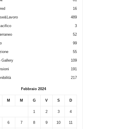
red
16
ese&Lavoro
489
acifico
3
erraneo
52
o
99
zione
55
 Gallery
109
sioni
191
ibilità
217
Febbraio 2024
M
M
G
V
S
D
1
2
3
4
6
7
8
9
10
11