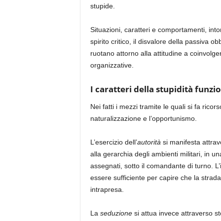
stupide.
Situazioni, caratteri e comportamenti, intor
spirito critico, il disvalore della passiva o
ruotano attorno alla attitudine a coinvolger
organizzative.
I caratteri della stupidità funzi
Nei fatti i mezzi tramite le quali si fa ricor
naturalizzazione e l’opportunismo.
L’esercizio dell’
autorità
si manifesta attrave
alla gerarchia degli ambienti militari, in 
assegnati, sotto il comandante di turno.
essere sufficiente per capire che la strad
intrapresa.
La
seduzione
si attua invece attraverso st