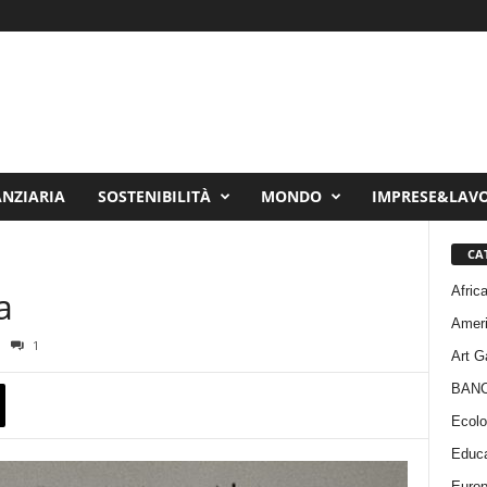
ANZIARIA
SOSTENIBILITÀ
MONDO
IMPRESE&LAV
CA
Afric
a
Amer
1
Art G
BAN
Ecolo
Educa
Euro