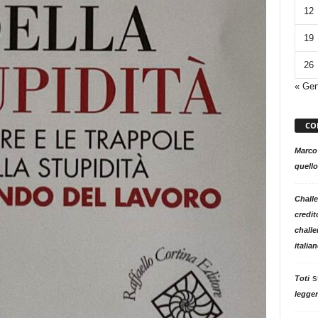
12
19
26
« Ge
CO
Marco
quello
Challe
credit
challe
italia
s
Toti
legger