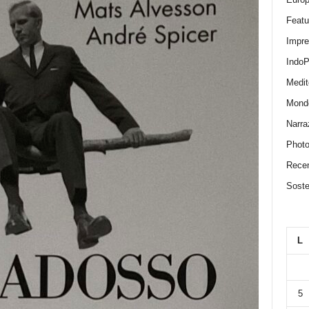
Featu
Impr
IndoP
Medit
Mond
Narra
Photo
Recen
Sosten
L
5