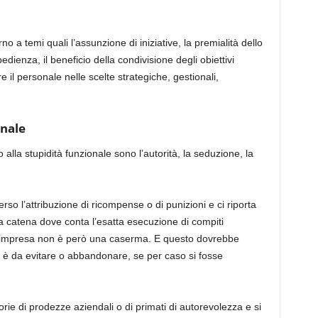
no a temi quali l’assunzione di iniziative, la premialità dello
bbedienza, il beneficio della condivisione degli obiettivi
e il personale nelle scelte strategiche, gestionali,
onale
so alla stupidità funzionale sono l’autorità, la seduzione, la
rso l’attribuzione di ricompense o di punizioni e ci riporta
una catena dove conta l’esatta esecuzione di compiti
 L’impresa non è però una caserma. E questo dovrebbe
a è da evitare o abbandonare, se per caso si fosse
orie di prodezze aziendali o di primati di autorevolezza e si