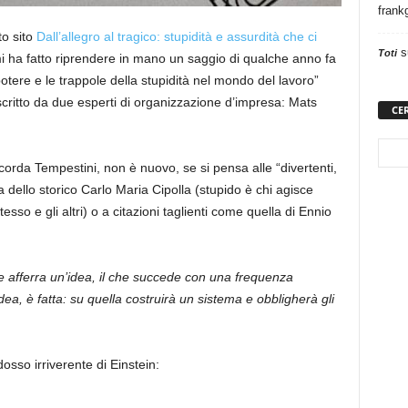
frank
to sito
Dall’allegro al tragico: stupidità e assurdità che ci
s
Toti
mi ha fatto riprendere in mano un saggio di qualche anno fa
l potere e le trappole della stupidità nel mondo del lavoro”
 scritto da due esperti di organizzazione d’impresa: Mats
CE
icorda Tempestini, non è nuovo, se si pensa alle “divertenti,
 dello storico Carlo Maria Cipolla (stupido è chi agisce
 e gli altri) o a citazioni taglienti come quella di Ennio
e afferra un’idea, il che succede con una frequenza
ea, è fatta: su quella costruirà un sistema e obbligherà gli
dosso irriverente di Einstein: