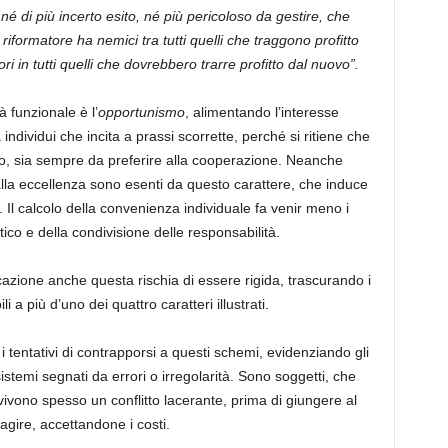
, né di più incerto esito, né più pericoloso da gestire, che
riformatore ha nemici tra tutti quelli che traggono profitto
ri in tutti quelli che dovrebbero trarre profitto dal nuovo”.
à funzionale è l’
opportunismo
, alimentando l’interesse
individui che incita a prassi scorrette, perché si ritiene che
lo, sia sempre da preferire alla cooperazione. Neanche
lla eccellenza sono esenti da questo carattere, che induce
 Il calcolo della convenienza individuale fa venir meno i
itico e della condivisione delle responsabilità.
azione anche questa rischia di essere rigida, trascurando i
 a più d’uno dei quattro caratteri illustrati.
tentativi di contrapporsi a questi schemi, evidenziando gli
sistemi segnati da errori o irregolarità. Sono soggetti, che
vivono spesso un conflitto lacerante, prima di giungere al
agire, accettandone i costi.