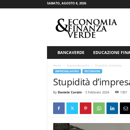
SABATO, AGOSTO 8, 2026
E
c
o
n
o
m
i
BANCAVERDE
EDUCAZIONE FIN
a
&
Home
Imprese&Lavoro
Stupidità d’impresa
F
IMPRESE&LAVORO
RECENSIONI
i
Stupidità d’impres
n
a
By
Daniele Corsini
-
5 Febbraio 2024
1301
n
z
a
V
e
r
d