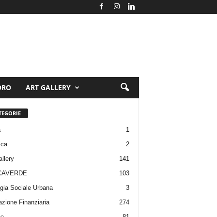
ORO
ART GALLERY
TEGORIE
a
1
ica
2
allery
141
CAVERDE
103
gia Sociale Urbana
3
zione Finanziaria
274
pa
81