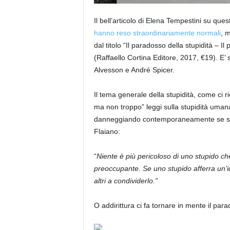
Il bell’articolo di Elena Tempestini su ques
hanno reso straordinariamente normali
, 
dal titolo “Il paradosso della stupidità – I
(Raffaello Cortina Editore, 2017, €19). E’
Alvesson e André Spicer.
Il tema generale della stupidità, come ci r
ma non troppo” leggi sulla stupidità umana
danneggiando contemporaneamente se stesso
Flaiano:
“
Niente è più pericoloso di uno stupido ch
preoccupante. Se uno stupido afferra un’id
altri a condividerlo.”
O addirittura ci fa tornare in mente il para