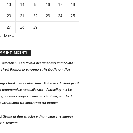
13
14
15
16
17
18
20
21
22
23
24
25
27
28
29
n
Mar »
MMENTI RECENTI
su
 Calamari
La favola del rimborso immediato:
 che il Rapporto europeo sulle frodi non dice
nger bank, concentrazione di ricavo e lezioni per il
su
o commerciale specializzato - PausePay
Le
nger bank europee avanzano in Italia, mentre le
ne arrancano: un confronto tra modelli
u
Storia di due amiche e di un cane che sapeva
e e scrivere