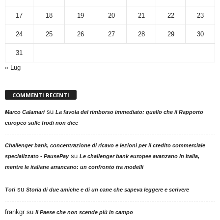
17
18
19
20
21
22
23
24
25
26
27
28
29
30
31
« Lug
COMMENTI RECENTI
su
Marco Calamari
La favola del rimborso immediato: quello che il Rapporto
europeo sulle frodi non dice
Challenger bank, concentrazione di ricavo e lezioni per il credito commerciale
su
specializzato - PausePay
Le challenger bank europee avanzano in Italia,
mentre le italiane arrancano: un confronto tra modelli
su
Toti
Storia di due amiche e di un cane che sapeva leggere e scrivere
frankgr
su
Il Paese che non scende più in campo