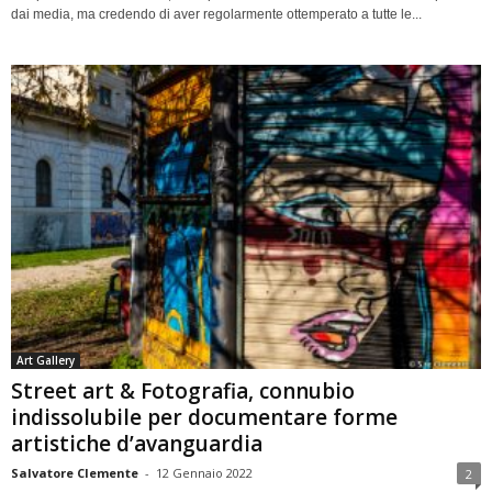
dai media, ma credendo di aver regolarmente ottemperato a tutte le...
Art Gallery
Street art & Fotografia, connubio
indissolubile per documentare forme
artistiche d’avanguardia
Salvatore Clemente
-
12 Gennaio 2022
2