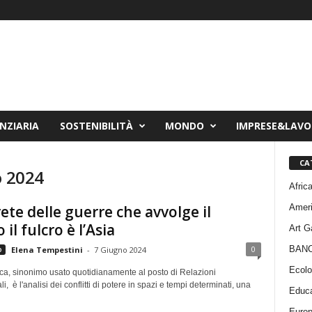
NZIARIA
SOSTENIBILITÀ
MONDO
IMPRESE&LAV
CA
o 2024
Afric
Amer
rete delle guerre che avvolge il
il fulcro è l’Asia
Art G
BAN
0
o
Elena Tempestini
-
7 Giugno 2024
Ecolo
ica, sinonimo usato quotidianamente al posto di Relazioni
i, è l'analisi dei conflitti di potere in spazi e tempi determinati, una
Educa
Euro