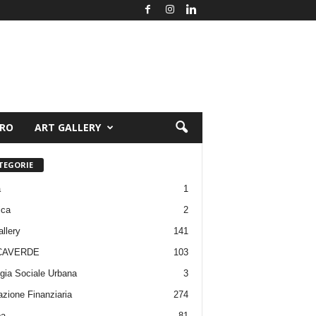
ORO
ART GALLERY
TEGORIE
a
1
ica
2
allery
141
CAVERDE
103
gia Sociale Urbana
3
zione Finanziaria
274
pa
81