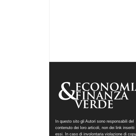
In questo sito gli Autori sono responsabili del
contenuto dei loro articoli, non dei link inseriti 
essi. In caso di involontaria violazione di copy