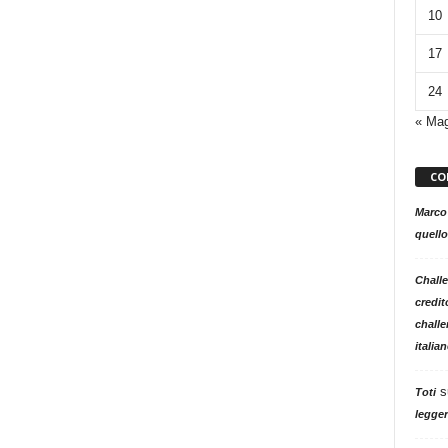
10
17
24
« Ma
CO
Marco
quello
Challe
credit
challe
italia
s
Toti
legger