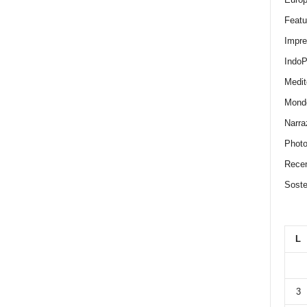
Featu
Impr
IndoP
Medit
Mond
Narra
Photo
Recen
Sosten
L
3