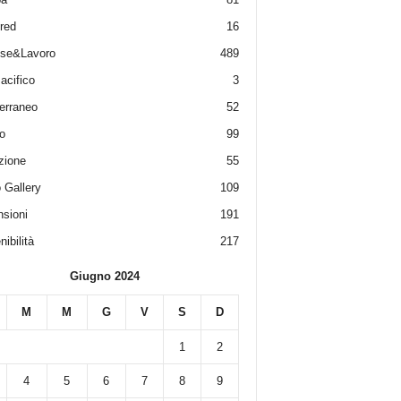
red
16
ese&Lavoro
489
acifico
3
erraneo
52
o
99
zione
55
 Gallery
109
sioni
191
ibilità
217
Giugno 2024
M
M
G
V
S
D
1
2
4
5
6
7
8
9