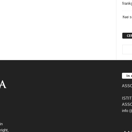
frank
s
Toti
CE
In 
ASSO
ISTI
ASSO
info 
in
right,