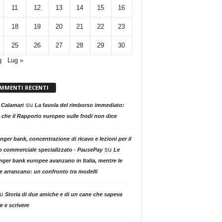
11
12
13
14
15
16
18
19
20
21
22
23
25
26
27
28
29
30
g
Lug »
MMENTI RECENTI
su
 Calamari
La favola del rimborso immediato:
 che il Rapporto europeo sulle frodi non dice
nger bank, concentrazione di ricavo e lezioni per il
su
o commerciale specializzato - PausePay
Le
nger bank europee avanzano in Italia, mentre le
ne arrancano: un confronto tra modelli
u
Storia di due amiche e di un cane che sapeva
e e scrivere