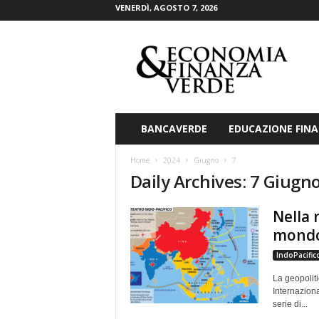
VENERDÌ, AGOSTO 7, 2026
E
c
o
n
o
m
i
BANCAVERDE
EDUCAZIONE FINA
a
&
Home
2024
Giugno
7
F
Daily Archives: 7 Giugn
i
n
Nella 
a
n
mondo 
z
IndoPacific
a
V
La geopolit
e
Internazional
r
serie di...
d