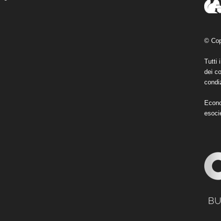
© Cop
Tutti 
dei co
condiz
Econo
esoci