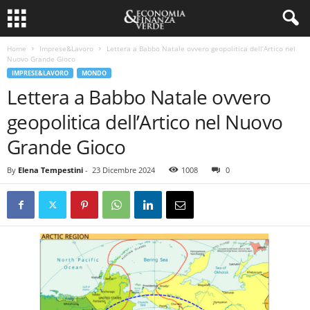
Home
Imprese&Lavoro
Lettera a Babbo Natale ovvero geopolitica dell’Artico nel
Nuovo Grande Gioco
IMPRESE&LAVORO
MONDO
Lettera a Babbo Natale ovvero
geopolitica dell’Artico nel Nuovo
Grande Gioco
By
Elena Tempestini
-
23 Dicembre 2024
1008
0