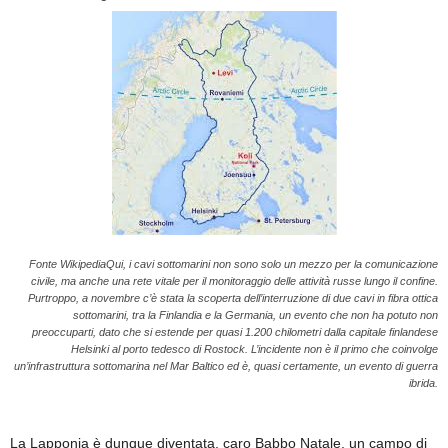
Fonte WikipediaQui, i cavi sottomarini non sono solo un mezzo per la comunicazione
civile, ma anche una rete vitale per il monitoraggio delle attività russe lungo il confine.
Purtroppo, a novembre c’è stata la scoperta dell’interruzione di due cavi in fibra ottica
sottomarini, tra la Finlandia e la Germania, un evento che non ha potuto non
preoccuparti, dato che si estende per quasi 1.200 chilometri dalla capitale finlandese
Helsinki al porto tedesco di Rostock. L’incidente non è il primo che coinvolge
un’infrastruttura sottomarina nel Mar Baltico ed è, quasi certamente, un evento di guerra
ibrida.
La Lapponia è dunque diventata, caro Babbo Natale, un campo di