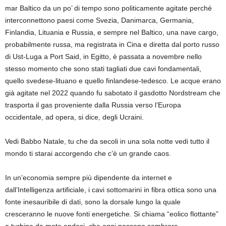
mar Baltico da un po’ di tempo sono politicamente agitate perché
interconnettono paesi come Svezia, Danimarca, Germania,
Finlandia, Lituania e Russia, e sempre nel Baltico, una nave cargo,
probabilmente russa, ma registrata in Cina e diretta dal porto russo
di Ust-Luga a Port Said, in Egitto, è passata a novembre nello
stesso momento che sono stati tagliati due cavi fondamentali,
quello svedese-lituano e quello finlandese-tedesco. Le acque erano
già agitate nel 2022 quando fu sabotato il gasdotto Nordstream che
trasporta il gas proveniente dalla Russia verso l’Europa
occidentale, ad opera, si dice, degli Ucraini.
Vedi Babbo Natale, tu che da secoli in una sola notte vedi tutto il
mondo ti starai accorgendo che c’è un grande caos.
In un’economia sempre più dipendente da internet e
dall’Intelligenza artificiale, i cavi sottomarini in fibra ottica sono una
fonte inesauribile di dati, sono la dorsale lungo la quale
cresceranno le nuove fonti energetiche. Si chiama “eolico flottante”
e turbine da moto ondosi, che oggi possono sembrare