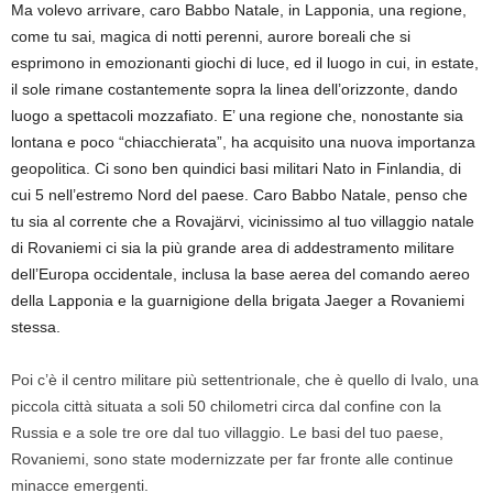
Ma volevo arrivare, caro Babbo Natale, in Lapponia, una regione,
come tu sai, magica di notti perenni, aurore boreali che si
esprimono in emozionanti giochi di luce, ed il luogo in cui, in estate,
il sole rimane costantemente sopra la linea dell’orizzonte, dando
luogo a spettacoli mozzafiato. E’ una regione che, nonostante sia
lontana e poco “chiacchierata”, ha acquisito una nuova importanza
geopolitica. Ci sono ben quindici basi militari Nato in Finlandia, di
cui 5 nell’estremo Nord del paese. Caro Babbo Natale, penso che
tu sia al corrente che a Rovajärvi, vicinissimo al tuo villaggio natale
di Rovaniemi ci sia la più grande area di addestramento militare
dell’Europa occidentale, inclusa la base aerea del comando aereo
della Lapponia e la guarnigione della brigata Jaeger a Rovaniemi
stessa.
Poi c’è il centro militare più settentrionale, che è quello di Ivalo, una
piccola città situata a soli 50 chilometri circa dal confine con la
Russia e a sole tre ore dal tuo villaggio. Le basi del tuo paese,
Rovaniemi, sono state modernizzate per far fronte alle continue
minacce emergenti.