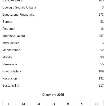
BANCAVERDE
103
Ecologia Sociale Urbana
3
Educazione Finanziaria
273
Europa
81
Featured
16
Imprese&Lavoro
487
IndoPacifico
3
Mediterraneo
52
Mondo
99
Narrazione
55
Photo Gallery
109
Recensioni
191
Sostenibilità
217
Dicembre 2025
L
M
M
G
V
S
D