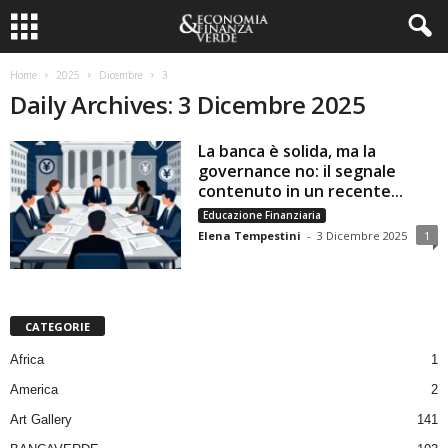
Home
2025
Dicembre
3
Daily Archives: 3 Dicembre 2025
La banca è solida, ma la
governance no: il segnale
contenuto in un recente...
Educazione Finanziaria
Elena Tempestini
-
3 Dicembre 2025
1
CATEGORIE
Africa
1
America
2
Art Gallery
141