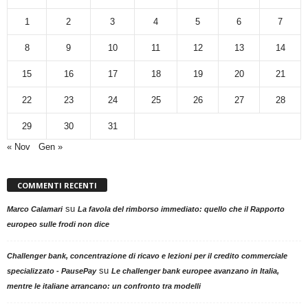
1
2
3
4
5
6
7
8
9
10
11
12
13
14
15
16
17
18
19
20
21
22
23
24
25
26
27
28
29
30
31
« Nov
Gen »
COMMENTI RECENTI
su
Marco Calamari
La favola del rimborso immediato: quello che il Rapporto
europeo sulle frodi non dice
Challenger bank, concentrazione di ricavo e lezioni per il credito commerciale
su
specializzato - PausePay
Le challenger bank europee avanzano in Italia,
mentre le italiane arrancano: un confronto tra modelli