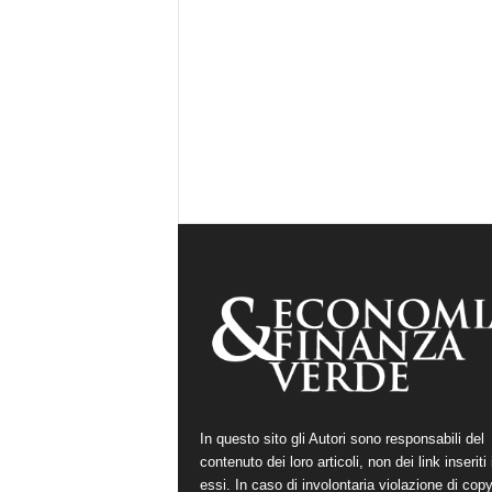
In questo sito gli Autori sono responsabili del
contenuto dei loro articoli, non dei link inseriti 
essi. In caso di involontaria violazione di copy