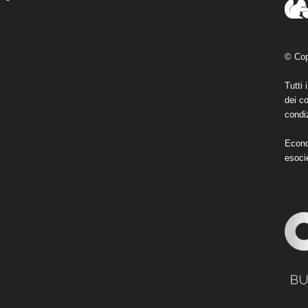
© Cop
Tutti 
dei co
condiz
Econo
esoci