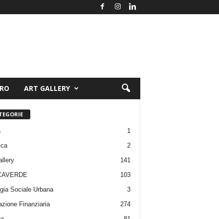
ORO
ART GALLERY
TEGORIE
a
1
ica
2
allery
141
CAVERDE
103
gia Sociale Urbana
3
zione Finanziaria
274
pa
81