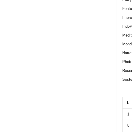
Featu
Impr
IndoP
Medit
Mond
Narra
Photo
Recen
Sosten
L
1
8