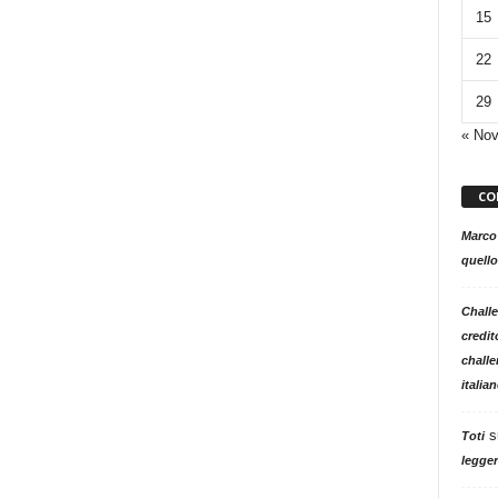
15
22
29
« No
CO
Marco
quello
Challe
credit
challe
italia
s
Toti
legger