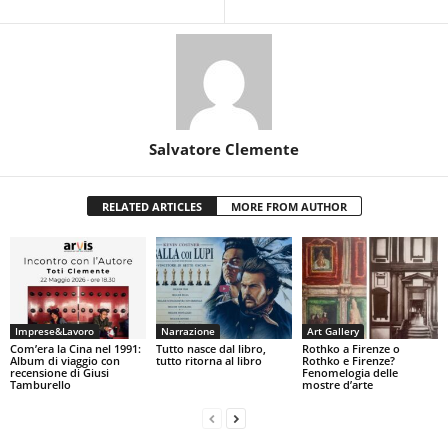
Salvatore Clemente
RELATED ARTICLES
MORE FROM AUTHOR
Imprese&Lavoro
Narrazione
Art Gallery
Com’era la Cina nel 1991:
Tutto nasce dal libro,
Rothko a Firenze o
Album di viaggio con
tutto ritorna al libro
Rothko e Firenze?
recensione di Giusi
Fenomelogia delle
Tamburello
mostre d’arte