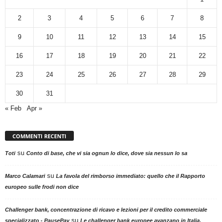
2
3
4
5
6
7
8
9
10
11
12
13
14
15
16
17
18
19
20
21
22
23
24
25
26
27
28
29
30
31
« Feb
Apr »
COMMENTI RECENTI
su
Toti
Conto di base, che vi sia ognun lo dice, dove sia nessun lo sa
su
Marco Calamari
La favola del rimborso immediato: quello che il Rapporto
europeo sulle frodi non dice
Challenger bank, concentrazione di ricavo e lezioni per il credito commerciale
su
specializzato - PausePay
Le challenger bank europee avanzano in Italia,