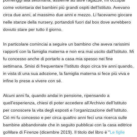
pomeriggi alla settimana, assieme ad altre ragazze, mi occupai
come volontaria dei bambini più grandi ospiti dell’Istituto. Avevano
circa due anni, al massimo due anni e mezzo. Li facevamo giocare
nelle stanze della nursery, portandoli fuori dal box dove avrebbero
dovuto stare per tutto il giorno.
In particolare cominciai a seguire un bambino che aveva rarissimi
rapporti con la famiglia materna
e non era mai uscito dall’Istituto. Mi
fu concesso anche di portarlo a casa mia spesso nei fine
settimana. Smisi di frequentare l’Istituto dopo circa tre anni quando,
in vista di una sua adozione, la famiglia materna si fece più viva e
infine lo prese a vivere con sé.
Alcuni anni fa, quando andai in pensione, ripensando a
quell’esperienza, chiesi di poter accedere all’Archivio dell’Istituto
per conoscere la vita degli esposti e l’organizzazione dell’Istituto.
Ciò mi fu concesso e per circa quattro anni feci una ricerca sulle
bambine abbandonate che in seguito pubblicai con la casa editrice
goWare
di Firenze
(dicembre 2019)
. Il titolo del libro è “
Le figlie