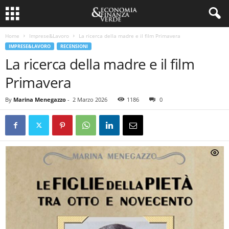
Home
Imprese&Lavoro
La ricerca della madre e il film Primavera
IMPRESE&LAVORO
RECENSIONI
La ricerca della madre e il film
Primavera
By
Marina Menegazzo
-
2 Marzo 2026
1186
0