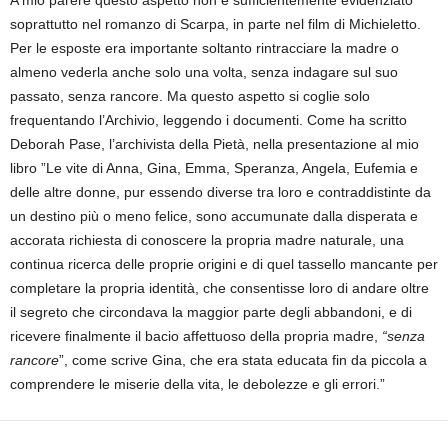
A mio parere questo aspetto non è sufficientemente evidenziato
soprattutto nel romanzo di Scarpa, in parte nel film di Michieletto.
Per le esposte era importante soltanto rintracciare la madre o
almeno vederla
anche solo
una volta
, senza indagare sul suo
passato, senza rancore. Ma questo aspetto si coglie solo
frequentando l’Archivio, leggendo i documenti. Come ha scritto
Deborah Pase, l’archivista della Pietà,
nella presentazione al mio
libro ”Le vite di Anna, Gina, Emma, Speranza, Angela, Eufemia e
delle altre donne, pur essendo diverse tra loro e contraddistinte da
un destino più o meno felice, sono accumunate dalla disperata e
accorata richiesta di conoscere la propria madre naturale, una
continua ricerca delle proprie origini e di quel tassello mancante per
completare la propria identità, che consentisse loro di andare oltre
il segreto che circondava la maggior parte degli abbandoni, e di
ricevere finalmente il bacio
affettuoso della propria madre,
“senza
rancore
”, come scrive Gina, che era stata educata fin da piccola a
comprendere le miserie della vita, le debolezze e gli errori.”