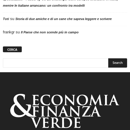
mentre le italiane arrancano: un confronto tra modelli
su
Toti
Storia di due amiche e di un cane che sapeva leggere e scrivere
frankgr
su
Il Paese che non scende più in campo
CERCA