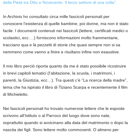
della Pietà tra Otto e Novecento. Il terzo settore di una volta”.
In Archivio ho consultato circa mille fascicoli personali per
conoscere l’esistenza di quelle bambine, poi donne, ma non è stato
facile. I documenti contenuti nei fascicoli (lettere, certificati medici o
scolastici
,.
ecc
….
) forniscono informazioni molto frammentarie,
tracciano qua e là pezzetti di storie che quasi sempre non si sa
nemmeno come vanno a finire e risultano infine non esaustive
.
Il mio libro perciò riporta quanto da me è stato possibile ricostruire
in brevi capitoli tematici (l’abitazione, la scuola, i matrimoni, i
parenti, la Giustizia,
ecc
…). Tra questi c’è “La ricerca della madre”,
tema che ha ispirato
il libro di Tiziano Scarpa e recentemente il film
di Michieletto.
Nei fascicoli personali ho trovato numerose lettere che le
esposte
scrivono all’Istituto o al Parroco del luogo dove sono nate,
soprattutto quando si avvicinano alla data del matrimonio o dopo la
nascita dei figli. Sono lettere molto commoventi.
O almeno per