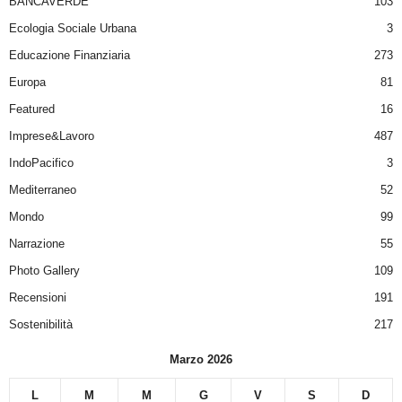
BANCAVERDE
103
Ecologia Sociale Urbana
3
Educazione Finanziaria
273
Europa
81
Featured
16
Imprese&Lavoro
487
IndoPacifico
3
Mediterraneo
52
Mondo
99
Narrazione
55
Photo Gallery
109
Recensioni
191
Sostenibilità
217
Marzo 2026
L
M
M
G
V
S
D