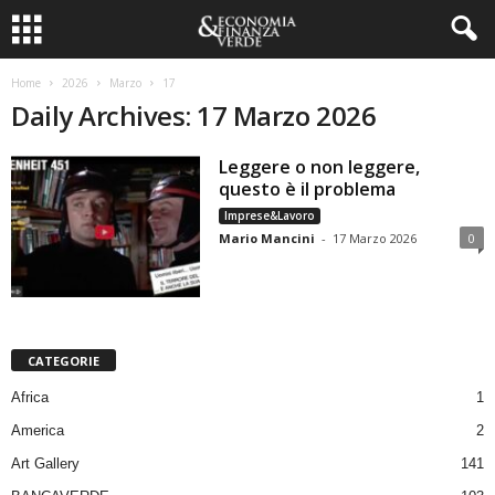
Home
2026
Marzo
17
Daily Archives: 17 Marzo 2026
Leggere o non leggere,
questo è il problema
Imprese&Lavoro
Mario Mancini
-
17 Marzo 2026
0
CATEGORIE
Africa
1
America
2
Art Gallery
141