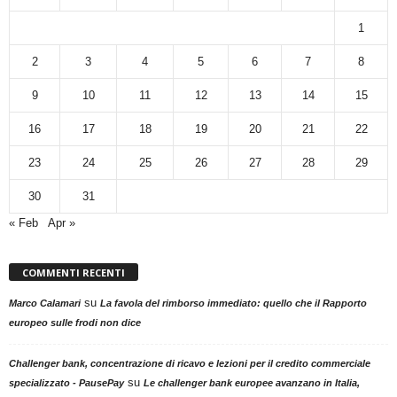
1
2
3
4
5
6
7
8
9
10
11
12
13
14
15
16
17
18
19
20
21
22
23
24
25
26
27
28
29
30
31
« Feb
Apr »
COMMENTI RECENTI
su
Marco Calamari
La favola del rimborso immediato: quello che il Rapporto
europeo sulle frodi non dice
Challenger bank, concentrazione di ricavo e lezioni per il credito commerciale
su
specializzato - PausePay
Le challenger bank europee avanzano in Italia,