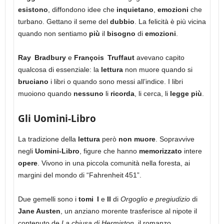
esistono
, diffondono idee che
inquietano
,
emozioni
che
turbano. Gettano il seme del
dubbio
. La felicità è più vicina
quando non sentiamo
più
il
bisogno
di
emozioni
.
Ray Bradbury
e
François Truffaut
avevano capito
qualcosa di essenziale: la
lettura
non muore quando si
bruciano
i libri o quando sono messi all’indice. I libri
muoiono quando
nessuno
li
ricorda
, li cerca, li
legge
più
.
Gli Uomini-Libro
La tradizione della
lettura
però
non muore
. Sopravvive
negli
Uomini‑Libro
, figure che hanno
memorizzato
intere
opere
. Vivono in una piccola comunità nella foresta, ai
margini del mondo di “Fahrenheit 451”.
Due gemelli sono i
tomi I
e
II
di
Orgoglio e pregiudizio
di
Jane Austen
, un anziano morente trasferisce al nipote il
contenuto de
La chiusa di Hermiston
, il romanzo