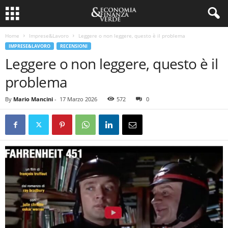
Home
Imprese&Lavoro
Leggere o non leggere, questo è il problema
IMPRESE&LAVORO
RECENSIONI
Leggere o non leggere, questo è il
problema
By
Mario Mancini
-
17 Marzo 2026
572
0