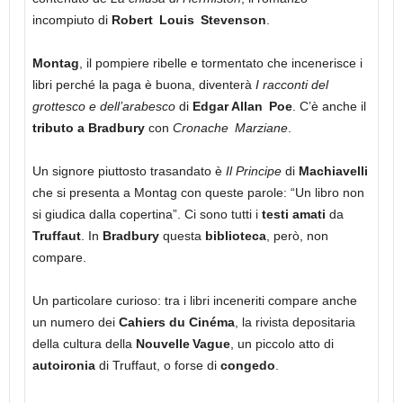
incompiuto di
Robert Louis Stevenson
.
Montag
, il pompiere ribelle e tormentato che incenerisce i
libri perché la paga è buona, diventerà
I racconti del
grottesco e dell’arabesco
di
Edgar Allan Poe
. C’è anche il
tributo a Bradbury
con
Cronache Marziane
.
Un signore piuttosto trasandato è
Il Principe
di
Machiavelli
che si presenta a Montag con queste parole: “Un libro non
si giudica dalla copertina”. Ci sono tutti i
testi amati
da
Truffaut
. In
Bradbury
questa
biblioteca
, però, non
compare.
Un particolare curioso: tra i libri inceneriti compare anche
un numero dei
Cahiers du Cinéma
, la rivista depositaria
della cultura della
Nouvelle Vague
, un piccolo atto di
autoironia
di Truffaut, o forse di
congedo
.