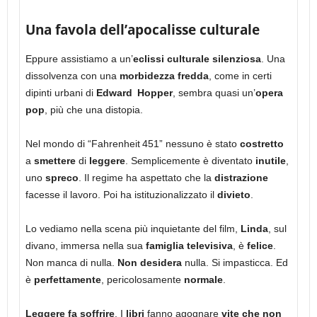
Una favola dell’apocalisse culturale
Eppure assistiamo a un’
eclissi culturale silenziosa
. Una
dissolvenza con una
morbidezza fredda
, come in certi
dipinti urbani di
Edward Hopper
, sembra quasi un’
opera
pop
, più che una distopia.
Nel mondo di “Fahrenheit 451” nessuno è stato
costretto
a
smettere
di
leggere
. Semplicemente è diventato
inutile
,
uno
spreco
. Il regime ha aspettato che la
distrazione
facesse il lavoro. Poi ha istituzionalizzato il
divieto
.
Lo vediamo nella scena più inquietante del film,
Linda
, sul
divano, immersa nella sua
famiglia televisiva
, è
felice
.
Non manca di nulla.
Non desidera
nulla. Si impasticca. Ed
è
perfettamente
, pericolosamente
normale
.
Leggere fa soffrire
. I
libri
fanno agognare
vite che non