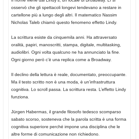
Il nome viene dal Lindy’s, un locale di Broadway. Lì si
osservò che gli spettacoli longevi tendevano a restare in
cartellone più a lungo degli altri. Il matematico Nassim
Nicholas Taleb chiamò questo fenomeno effetto Lindy.
La scrittura esiste da cinquemila anni. Ha attraversato
oralità, papiri, manoscritti, stampa, digitale, multitasking,
audiolibri. Ogni volta qualcuno ne ha annunciato la fine.
Ogni giorno però c’è una replica come a Broadway.
Il declino della lettura è reale, documentato, preoccupante.
Ma il testo scritto non è una moda, è un’infrastruttura
cognitiva. Lo scroll passa. La scrittura resta. L’effetto Lindy
funziona.
Jürgen Habermas, il grande filosofo tedesco scomparso
sabato scorso, sosteneva che la parola scritta è una forma
cognitiva superiore perché impone una disciplina che le
altre forme di comunicazione non richiedono.