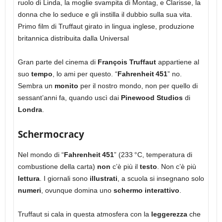
ruolo di Linda, la moglie svampita di Montag, e Clarisse, la
donna che lo seduce e gli instilla il dubbio sulla sua vita.
Primo film di Truffaut girato in lingua inglese, produzione
britannica distribuita dalla Universal
Gran parte del cinema di
François Truffaut
appartiene al
suo
tempo
, lo ami per questo. “
Fahrenheit 451
” no.
Sembra un
monito
per il nostro mondo, non per quello di
sessant’anni fa, quando uscì dai
Pinewood Studios
di
Londra
.
Schermocracy
Nel mondo di “
Fahrenheit 451
” (233 °C, temperatura di
combustione della carta)
non
c’è più il
testo
. Non c’è più
lettura
. I giornali sono
illustrati
, a scuola si insegnano solo
numeri
, ovunque domina uno
schermo interattivo
.
Truffaut si cala in questa atmosfera con la
leggerezza
che