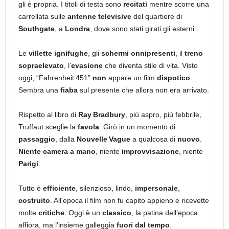
gli è propria. I titoli di testa sono
recitati
mentre scorre una
carrellata sulle
antenne televisive
del quartiere di
Southgate
, a
Londra
, dove sono stati girati gli esterni.
Le
villette ignifughe
, gli
schermi onnipresenti
, il
treno
sopraelevato
, l’
evasione
che diventa stile di vita. Visto
oggi, “Fahrenheit 451”
non
appare un film
dispotico
.
Sembra una
fiaba
sul presente che allora non era arrivato.
Rispetto al libro di
Ray Bradbury
, più aspro, più febbrile,
Truffaut sceglie la
favola
. Girò in un momento di
passaggio
, dalla
Nouvelle Vague
a qualcosa di
nuovo
.
Niente
camera a mano
, niente
improvvisazione
, niente
Parigi
.
Tutto è
efficiente
, silenzioso, lindo,
impersonale
,
costruito
. All’epoca il film non fu capito appieno e ricevette
molte
critiche
. Oggi è un
classico
, la patina dell’epoca
affiora, ma l’insieme galleggia
fuori dal tempo
.