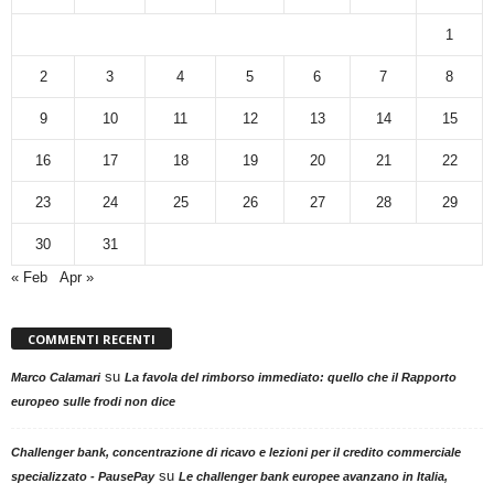
1
2
3
4
5
6
7
8
9
10
11
12
13
14
15
16
17
18
19
20
21
22
23
24
25
26
27
28
29
30
31
« Feb
Apr »
COMMENTI RECENTI
su
Marco Calamari
La favola del rimborso immediato: quello che il Rapporto
europeo sulle frodi non dice
Challenger bank, concentrazione di ricavo e lezioni per il credito commerciale
su
specializzato - PausePay
Le challenger bank europee avanzano in Italia,