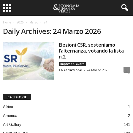
Home
2026
Marzo
24
Daily Archives: 24 Marzo 2026
Elezioni CSR, sosteniamo
l’alternanza, votando la lista
n.2
Imprese&Lavoro
La redazione
-
24 Marzo 2026
0
CATEGORIE
Africa
1
America
2
Art Gallery
141