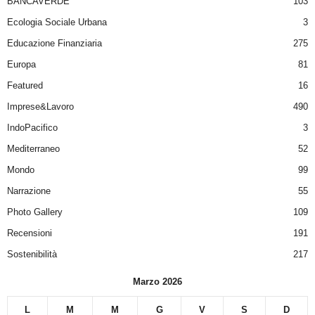
BANCAVERDE
103
Ecologia Sociale Urbana
3
Educazione Finanziaria
275
Europa
81
Featured
16
Imprese&Lavoro
490
IndoPacifico
3
Mediterraneo
52
Mondo
99
Narrazione
55
Photo Gallery
109
Recensioni
191
Sostenibilità
217
Marzo 2026
L
M
M
G
V
S
D