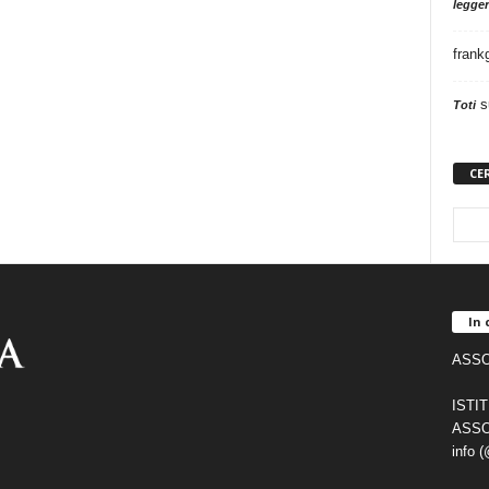
legger
frank
s
Toti
CE
In 
ASSO
ISTI
ASSO
info 