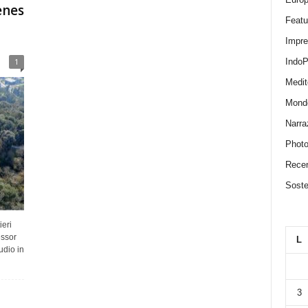
enes
Featu
Impr
IndoP
1
Medit
Mond
Narra
Photo
Recen
Sosten
ieri
essor
L
udio in
3