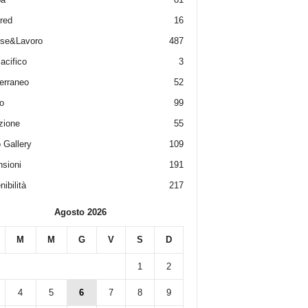
red
16
ese&Lavoro
487
acifico
3
erraneo
52
o
99
zione
55
 Gallery
109
sioni
191
ibilità
217
Agosto 2026
M
M
G
V
S
D
1
2
4
5
6
7
8
9