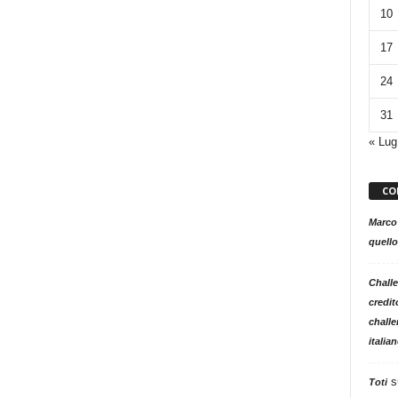
10
17
24
31
« Lug
CO
Marco
quello
Challe
credit
challe
italia
s
Toti