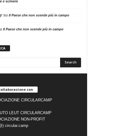
e e scrivere
gr
su
Il Paese che non scende più in campo
u
Il Paese che non scende più in campo
RCA
collaborazione con
CIAZIONE CIRCULARCAMP
TUTO LEUT CIRCULARCAMP
CIAZIONE NON-PROFIT
(@) circular.camp