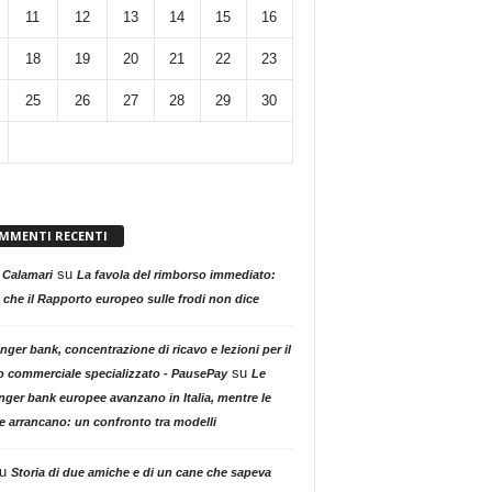
11
12
13
14
15
16
18
19
20
21
22
23
25
26
27
28
29
30
MMENTI RECENTI
su
 Calamari
La favola del rimborso immediato:
 che il Rapporto europeo sulle frodi non dice
nger bank, concentrazione di ricavo e lezioni per il
su
o commerciale specializzato - PausePay
Le
nger bank europee avanzano in Italia, mentre le
ne arrancano: un confronto tra modelli
u
Storia di due amiche e di un cane che sapeva