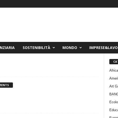
NZIARIA
SOSTENIBILITÀ
MONDO
IMPRESE&LAV
CA
Afric
Amer
MENTS
Art G
BAN
Ecolo
Educa
Euro