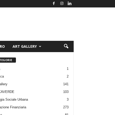
ORO
ART GALLERY
TEGORIE
a
1
ica
2
allery
141
CAVERDE
103
gia Sociale Urbana
3
zione Finanziaria
273
pa
81