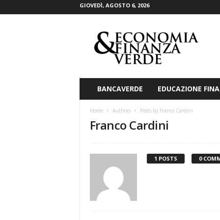
GIOVEDÌ, AGOSTO 6, 2026
E
c
o
n
o
m
i
BANCAVERDE
EDUCAZIONE FINA
a
&
Home
Authors
Posts by Franco Cardini
F
Franco Cardini
i
n
a
n
1 POSTS
0 COM
z
a
V
e
r
d