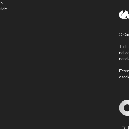
in
right,
© Cop
Tutti 
dei co
condiz
Econo
esoci