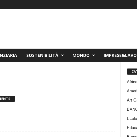
NZIARIA
SOSTENIBILITÀ
MONDO
IMPRESE&LAV
CA
Afric
Amer
MENTS
Art G
BAN
Ecolo
Educa
Euro