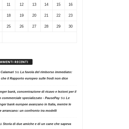
11
12
13
14
15
16
18
19
20
21
22
23
25
26
27
28
29
30
MMENTI RECENTI
su
 Calamari
La favola del rimborso immediato:
 che il Rapporto europeo sulle frodi non dice
nger bank, concentrazione di ricavo e lezioni per il
su
o commerciale specializzato - PausePay
Le
nger bank europee avanzano in Italia, mentre le
ne arrancano: un confronto tra modelli
u
Storia di due amiche e di un cane che sapeva