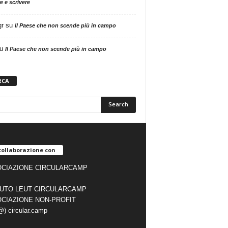
e e scrivere
gr
su
Il Paese che non scende più in campo
u
Il Paese che non scende più in campo
RCA
collaborazione con
CIAZIONE CIRCULARCAMP
TUTO LEUT CIRCULARCAMP
CIAZIONE NON-PROFIT
(@) circular.camp