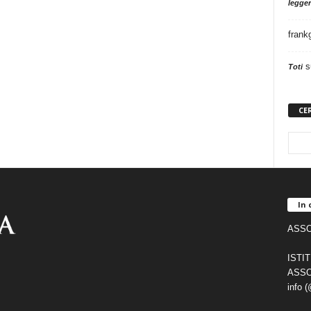
legger
frank
s
Toti
CE
In 
ASSO
ISTI
ASSO
info 