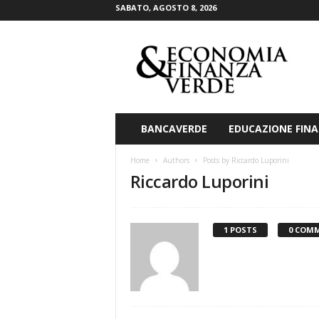
SABATO, AGOSTO 8, 2026
E
c
o
n
o
m
i
BANCAVERDE
EDUCAZIONE FINA
a
&
Home
Authors
Posts by Riccardo Luporini
F
Riccardo Luporini
i
n
a
n
1 POSTS
0 COM
z
a
V
e
r
d