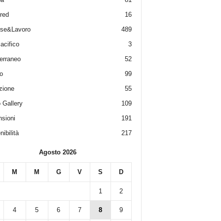
red
16
ese&Lavoro
489
acifico
3
erraneo
52
o
99
zione
55
 Gallery
109
sioni
191
ibilità
217
Agosto 2026
M
M
G
V
S
D
1
2
4
5
6
7
8
9