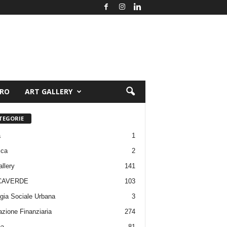
ORO
ART GALLERY
TEGORIE
a
1
ica
2
allery
141
CAVERDE
103
gia Sociale Urbana
3
zione Finanziaria
274
pa
81