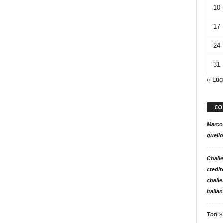
10
17
24
31
« Lug
CO
Marco
quello
Challe
credit
challe
italia
s
Toti