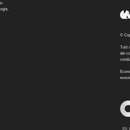
in
right,
© Cop
Tutti 
dei co
condiz
Econo
esoci