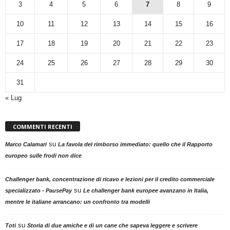
3
4
5
6
7
8
9
10
11
12
13
14
15
16
17
18
19
20
21
22
23
24
25
26
27
28
29
30
31
« Lug
COMMENTI RECENTI
su
Marco Calamari
La favola del rimborso immediato: quello che il Rapporto
europeo sulle frodi non dice
Challenger bank, concentrazione di ricavo e lezioni per il credito commerciale
su
specializzato - PausePay
Le challenger bank europee avanzano in Italia,
mentre le italiane arrancano: un confronto tra modelli
su
Toti
Storia di due amiche e di un cane che sapeva leggere e scrivere