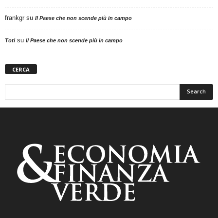
frankgr
su
Il Paese che non scende più in campo
su
Toti
Il Paese che non scende più in campo
CERCA