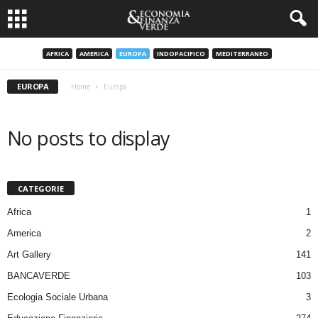
AFRICA
AMERICA
EUROPA
INDOPACIFICO
MEDITERRANEO
EUROPA
Home
Europa
No posts to display
CATEGORIE
Africa
1
America
2
Art Gallery
141
BANCAVERDE
103
Ecologia Sociale Urbana
3