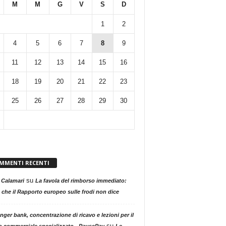
M
M
G
V
S
D
1
2
4
5
6
7
8
9
11
12
13
14
15
16
18
19
20
21
22
23
25
26
27
28
29
30
MMENTI RECENTI
su
 Calamari
La favola del rimborso immediato:
 che il Rapporto europeo sulle frodi non dice
nger bank, concentrazione di ricavo e lezioni per il
su
o commerciale specializzato - PausePay
Le