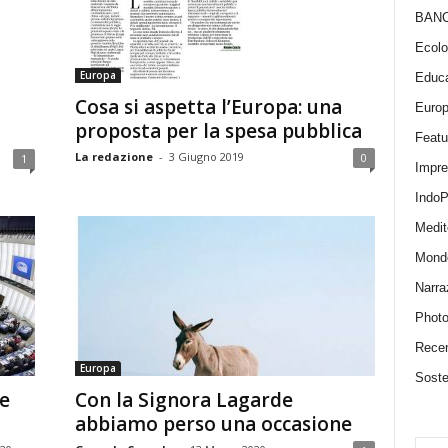
BAN
Ecolo
Europa
Educa
Cosa si aspetta l’Europa: una
Euro
proposta per la spesa pubblica
Featu
La redazione
-
3 Giugno 2019
0
1
Impr
IndoP
Medit
Mond
Narra
Photo
Recen
Europa
Sosten
e
Con la Signora Lagarde
abbiamo perso una occasione