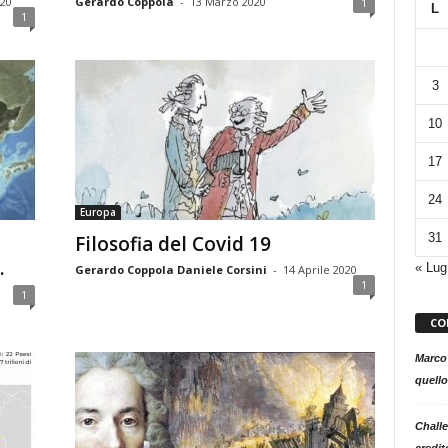
020
Gerardo Coppola
-
13 Marzo 2020
1
L
1
3
10
17
24
Europa
31
Filosofia del Covid 19
.
« Lug
Gerardo Coppola Daniele Corsini
-
14 Aprile 2020
1
1
CO
Marco
quello
Challe
credit