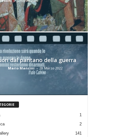
pestini
-
5 Marzo 2020
uori dal pantano della guerra
Mario Mancini
-
28 Marzo 2022
TEGORIE
a
1
ica
2
allery
141