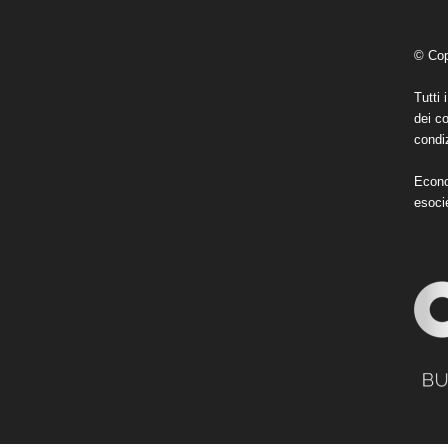
© Cop
Tutti 
dei co
condiz
Econo
esoci