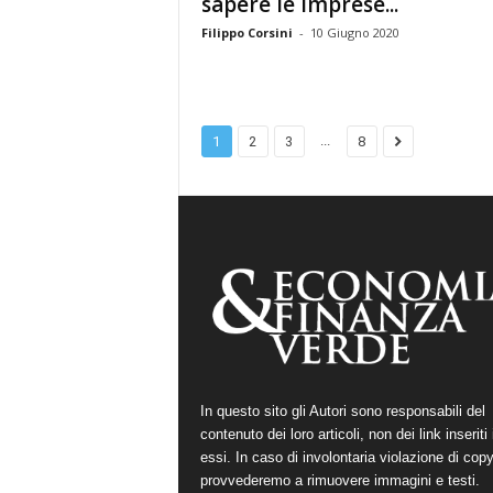
sapere le imprese...
Filippo Corsini
-
10 Giugno 2020
...
1
2
3
8
In questo sito gli Autori sono responsabili del
contenuto dei loro articoli, non dei link inseriti 
essi. In caso di involontaria violazione di copy
provvederemo a rimuovere immagini e testi.