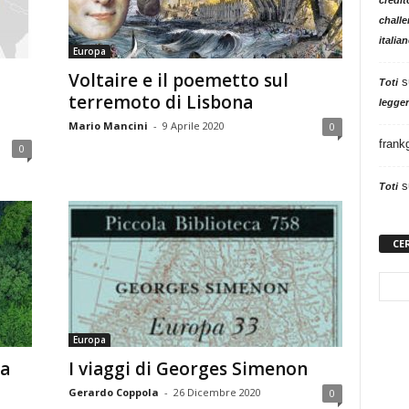
challe
italia
Europa
Voltaire e il poemetto sul
s
Toti
terremoto di Lisbona
legger
Mario Mancini
-
9 Aprile 2020
0
frank
0
s
Toti
CE
Europa
a
I viaggi di Georges Simenon
Gerardo Coppola
-
26 Dicembre 2020
0