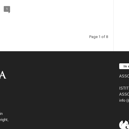
1
Page 1 of 8
In 
ASSO
ISTI
ASSO
info 
in
right,