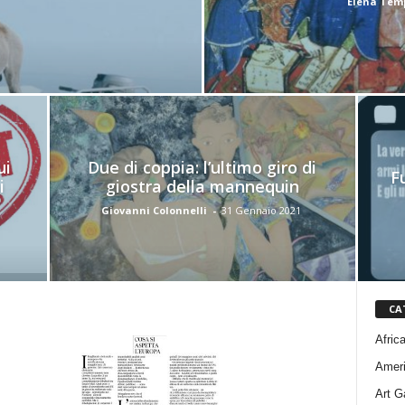
Elena Tem
ui
Due di coppia: l’ultimo giro di
F
i
giostra della mannequin
Giovanni Colonnelli
-
31 Gennaio 2021
CA
Afric
Amer
Art G