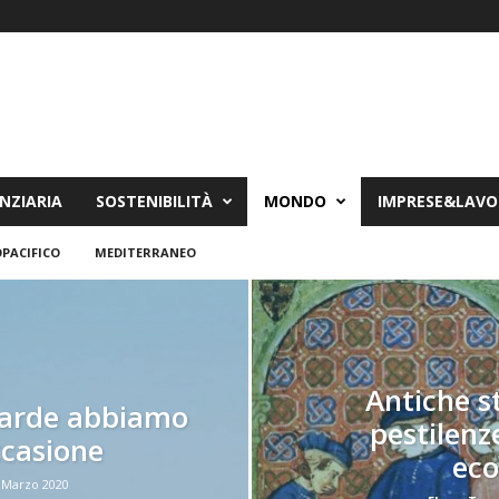
NZIARIA
SOSTENIBILITÀ
MONDO
IMPRESE&LAV
PACIFICO
MEDITERRANEO
Antiche s
garde abbiamo
pestilenze
ccasione
ec
 Marzo 2020