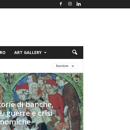
ORO
ART GALLERY
Random
torie di banche,
, guerre e crisi
onomiche