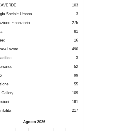
CAVERDE
103
gia Sociale Urbana
3
zione Finanziaria
275
pa
81
red
16
ese&Lavoro
490
acifico
3
erraneo
52
o
99
zione
55
 Gallery
109
sioni
191
ibilità
217
Agosto 2026