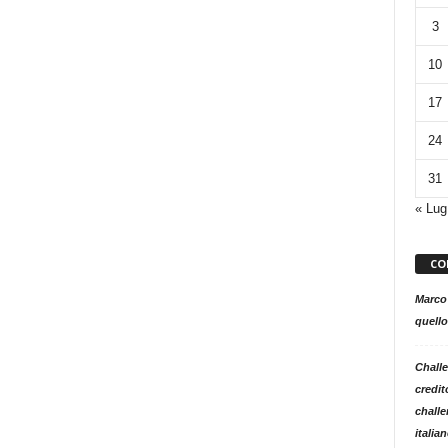
3
10
17
24
31
« Lug
CO
Marco
quello
Challe
credit
challe
italia