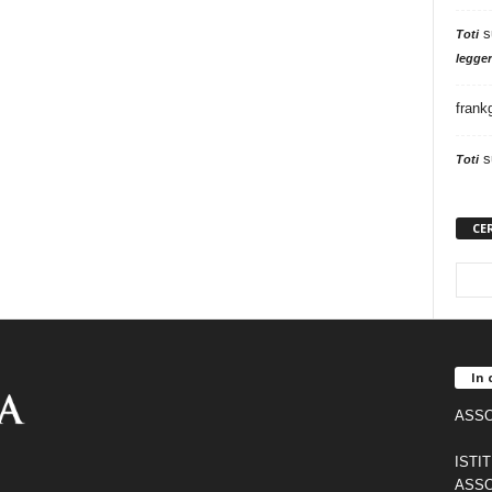
s
Toti
legger
frank
s
Toti
CE
In 
ASSO
ISTI
ASSO