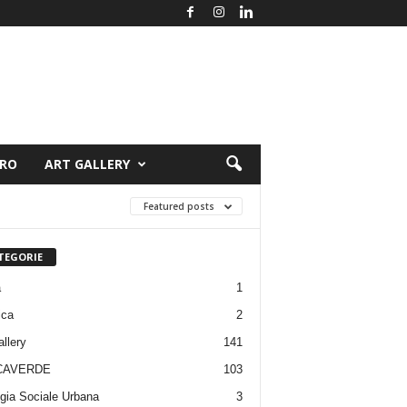
ORO
ART GALLERY
Featured posts
TEGORIE
a
1
ica
2
allery
141
CAVERDE
103
gia Sociale Urbana
3