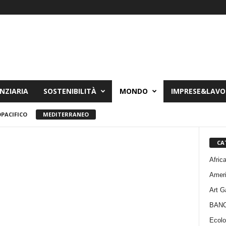
NZIARIA
SOSTENIBILITÀ
MONDO
IMPRESE&LAV
PACIFICO
MEDITERRANEO
CA
Afric
Amer
Art G
BAN
Ecolo