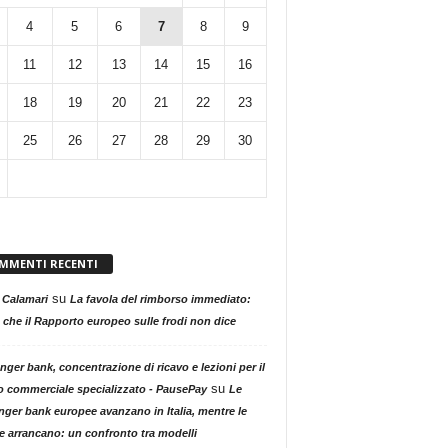
4
5
6
7
8
9
11
12
13
14
15
16
18
19
20
21
22
23
25
26
27
28
29
30
MMENTI RECENTI
su
 Calamari
La favola del rimborso immediato:
 che il Rapporto europeo sulle frodi non dice
nger bank, concentrazione di ricavo e lezioni per il
su
o commerciale specializzato - PausePay
Le
nger bank europee avanzano in Italia, mentre le
ne arrancano: un confronto tra modelli