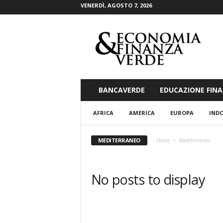
VENERDÌ, AGOSTO 7, 2026
E
c
o
n
o
m
i
BANCAVERDE
EDUCAZIONE FINA
a
&
AFRICA
AMERICA
EUROPA
INDO
F
i
n
MEDITERRANEO
Home
Mediterraneo
a
n
z
No posts to display
a
V
e
r
d