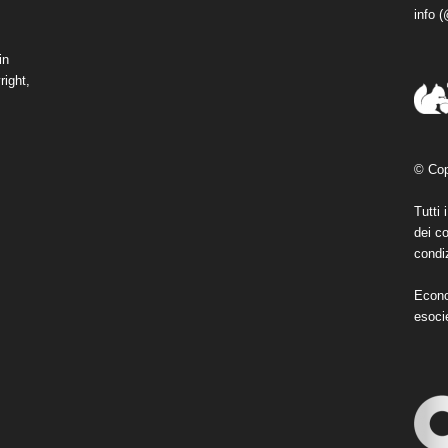
info 
in
right,
© Cop
Tutti 
dei co
condiz
Econo
esoci