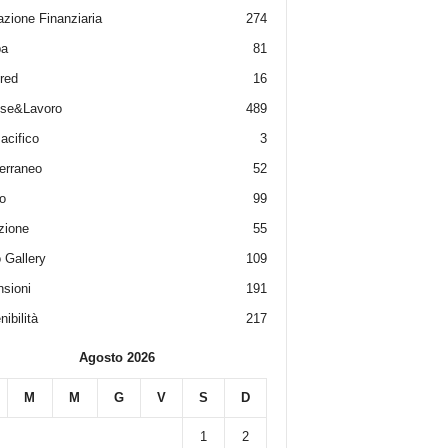
zione Finanziaria
274
pa
81
red
16
ese&Lavoro
489
acifico
3
erraneo
52
o
99
zione
55
 Gallery
109
sioni
191
ibilità
217
Agosto 2026
M
M
G
V
S
D
1
2