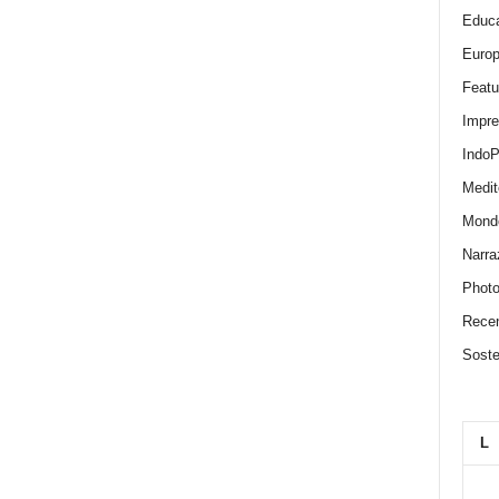
Educa
Euro
Featu
Impr
IndoP
Medit
Mond
Narra
Photo
Recen
Sosten
L