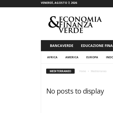
VENERDÌ, AGOSTO 7, 2026
E
c
o
n
o
m
i
BANCAVERDE
EDUCAZIONE FINA
a
&
AFRICA
AMERICA
EUROPA
INDO
F
i
n
MEDITERRANEO
Home
Mediterraneo
a
n
z
No posts to display
a
V
e
r
d