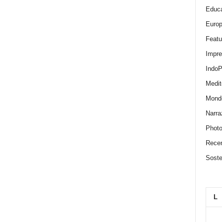
Educa
Euro
Featu
Impr
IndoP
Medit
Mond
Narra
Photo
Recen
Sosten
L