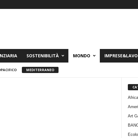
NZIARIA
SOSTENIBILITÀ
MONDO
IMPRESE&LAV
PACIFICO
MEDITERRANEO
CA
Afric
Amer
Art G
BAN
Ecolo