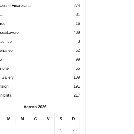
zione Finanziaria
274
pa
81
red
16
ese&Lavoro
489
acifico
3
erraneo
52
o
99
zione
55
 Gallery
109
sioni
191
ibilità
217
Agosto 2026
M
M
G
V
S
D
1
2