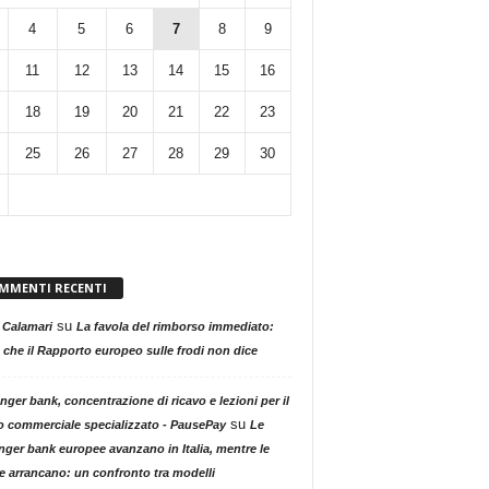
4
5
6
7
8
9
11
12
13
14
15
16
18
19
20
21
22
23
25
26
27
28
29
30
MMENTI RECENTI
su
 Calamari
La favola del rimborso immediato:
 che il Rapporto europeo sulle frodi non dice
nger bank, concentrazione di ricavo e lezioni per il
su
o commerciale specializzato - PausePay
Le
nger bank europee avanzano in Italia, mentre le
ne arrancano: un confronto tra modelli