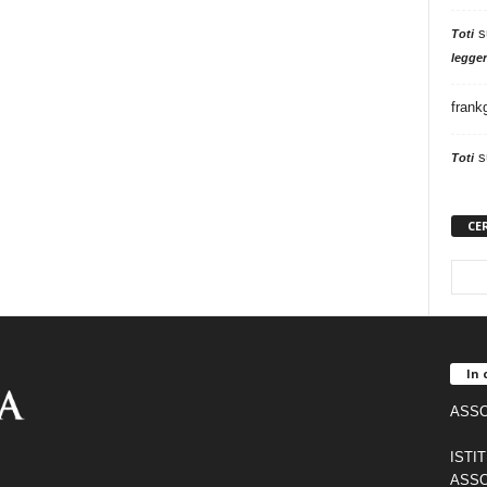
s
Toti
legger
frank
s
Toti
CE
In 
ASSO
ISTI
ASSO