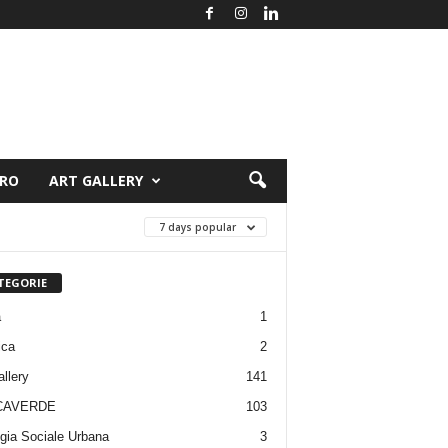
ORO
ART GALLERY
7 days popular
TEGORIE
a
1
ica
2
allery
141
CAVERDE
103
gia Sociale Urbana
3