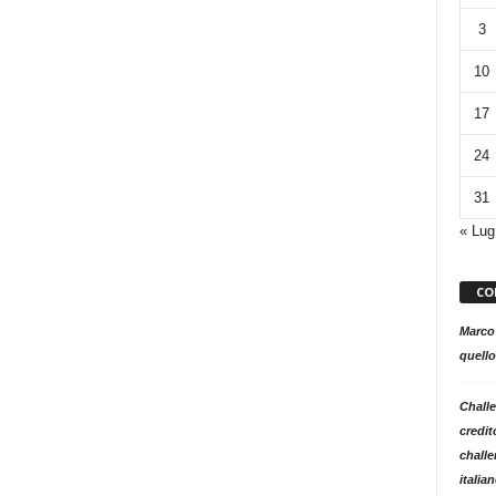
3
10
17
24
31
« Lug
CO
Marco
quello
Challe
credit
challe
italia