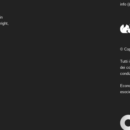
info 
in
right,
© Cop
Tutti 
dei co
condiz
Econo
esoci