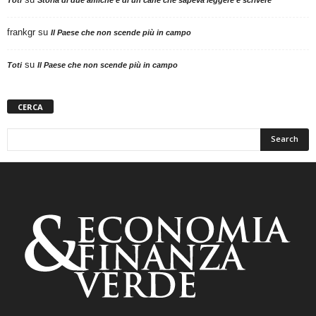
frankgr
su
Il Paese che non scende più in campo
su
Toti
Il Paese che non scende più in campo
CERCA