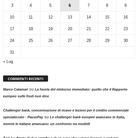
3
4
5
6
7
8
9
10
11
12
13
14
15
16
17
18
19
20
21
22
23
24
25
26
27
28
29
30
31
« Lug
COMMENTI RECENTI
su
Marco Calamari
La favola del rimborso immediato: quello che il Rapporto
europeo sulle frodi non dice
Challenger bank, concentrazione di ricavo e lezioni per il credito commerciale
su
specializzato - PausePay
Le challenger bank europee avanzano in Italia,
mentre le italiane arrancano: un confronto tra modelli
su
Toti
Storia di due amiche e di un cane che sapeva leggere e scrivere