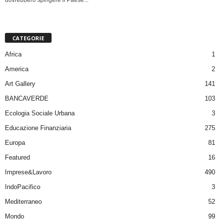
dovrebbero spingere il Paese...
CATEGORIE
Africa
1
America
2
Art Gallery
141
BANCAVERDE
103
Ecologia Sociale Urbana
3
Educazione Finanziaria
275
Europa
81
Featured
16
Imprese&Lavoro
490
IndoPacifico
3
Mediterraneo
52
Mondo
99