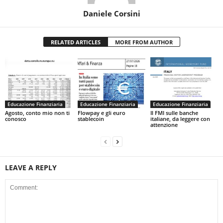
Daniele Corsini
RELATED ARTICLES
MORE FROM AUTHOR
Educazione Finanziaria
Educazione Finanziaria
Educazione Finanziaria
Agosto, conto mio non ti
Flowpay e gli euro
Il FMI sulle banche
conosco
stablecoin
italiane, da leggere con
attenzione
LEAVE A REPLY