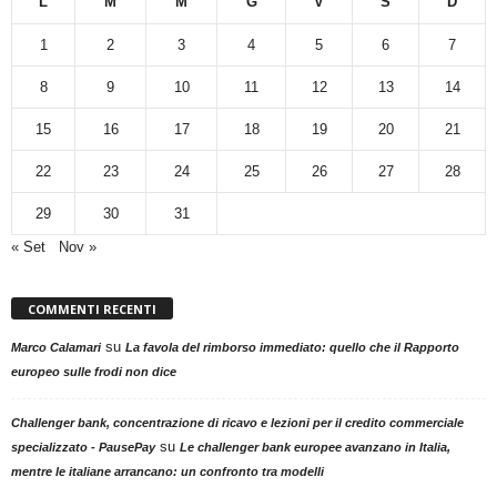
L
M
M
G
V
S
D
1
2
3
4
5
6
7
8
9
10
11
12
13
14
15
16
17
18
19
20
21
22
23
24
25
26
27
28
29
30
31
« Set
Nov »
COMMENTI RECENTI
su
Marco Calamari
La favola del rimborso immediato: quello che il Rapporto
europeo sulle frodi non dice
Challenger bank, concentrazione di ricavo e lezioni per il credito commerciale
su
specializzato - PausePay
Le challenger bank europee avanzano in Italia,
mentre le italiane arrancano: un confronto tra modelli