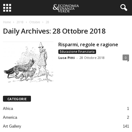
Home
2018
Ottobre
28
Daily Archives: 28 Ottobre 2018
Risparmi, regole e ragione
Educazione Finanziaria
Luca Pitti
-
28 Ottobre 2018
0
CATEGORIE
Africa
1
America
2
Art Gallery
141