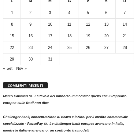
L
M
M
G
V
S
D
1
2
3
4
5
6
7
8
9
10
11
12
13
14
15
16
17
18
19
20
21
22
23
24
25
26
27
28
29
30
31
« Set
Nov »
COMMENTI RECENTI
su
Marco Calamari
La favola del rimborso immediato: quello che il Rapporto
europeo sulle frodi non dice
Challenger bank, concentrazione di ricavo e lezioni per il credito commerciale
su
specializzato - PausePay
Le challenger bank europee avanzano in Italia,
mentre le italiane arrancano: un confronto tra modelli