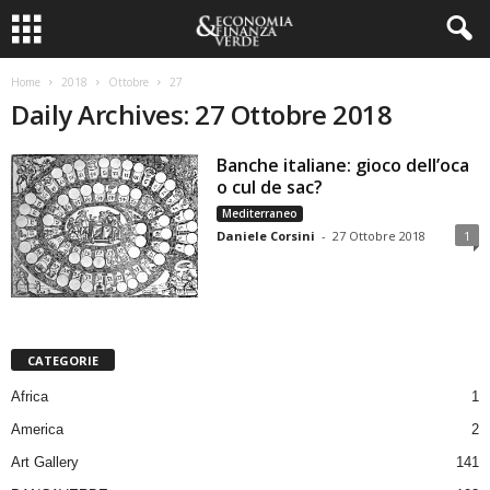
Home
2018
Ottobre
27
Daily Archives: 27 Ottobre 2018
Banche italiane: gioco dell’oca
o cul de sac?
Mediterraneo
Daniele Corsini
-
27 Ottobre 2018
1
CATEGORIE
Africa
1
America
2
Art Gallery
141