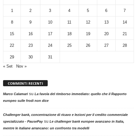
1
2
3
4
5
6
7
8
9
10
11
12
13
14
15
16
17
18
19
20
21
22
23
24
25
26
27
28
29
30
31
« Set
Nov »
COMMENTI RECENTI
su
Marco Calamari
La favola del rimborso immediato: quello che il Rapporto
europeo sulle frodi non dice
Challenger bank, concentrazione di ricavo e lezioni per il credito commerciale
su
specializzato - PausePay
Le challenger bank europee avanzano in Italia,
mentre le italiane arrancano: un confronto tra modelli