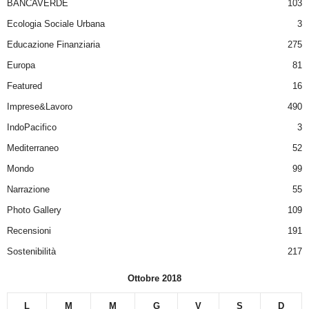
BANCAVERDE
103
Ecologia Sociale Urbana
3
Educazione Finanziaria
275
Europa
81
Featured
16
Imprese&Lavoro
490
IndoPacifico
3
Mediterraneo
52
Mondo
99
Narrazione
55
Photo Gallery
109
Recensioni
191
Sostenibilità
217
Ottobre 2018
L
M
M
G
V
S
D