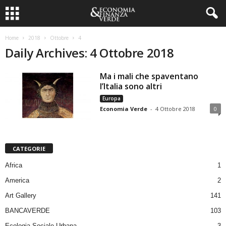
Home
2018
Ottobre
4
Daily Archives: 4 Ottobre 2018
Ma i mali che spaventano
l’Italia sono altri
Europa
Economia Verde
-
4 Ottobre 2018
0
CATEGORIE
Africa
1
America
2
Art Gallery
141
BANCAVERDE
103
Ecologia Sociale Urbana
3