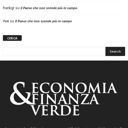
frankgr
su
Il Paese che non scende più in campo
su
Toti
Il Paese che non scende più in campo
CERCA