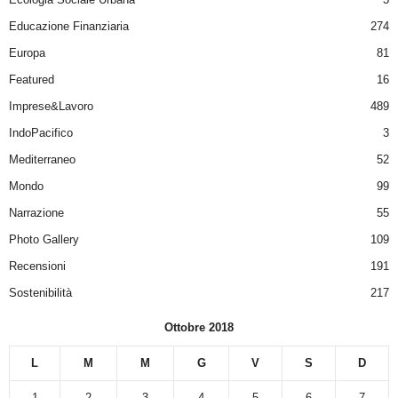
Educazione Finanziaria
274
Europa
81
Featured
16
Imprese&Lavoro
489
IndoPacifico
3
Mediterraneo
52
Mondo
99
Narrazione
55
Photo Gallery
109
Recensioni
191
Sostenibilità
217
Ottobre 2018
L
M
M
G
V
S
D
1
2
3
4
5
6
7