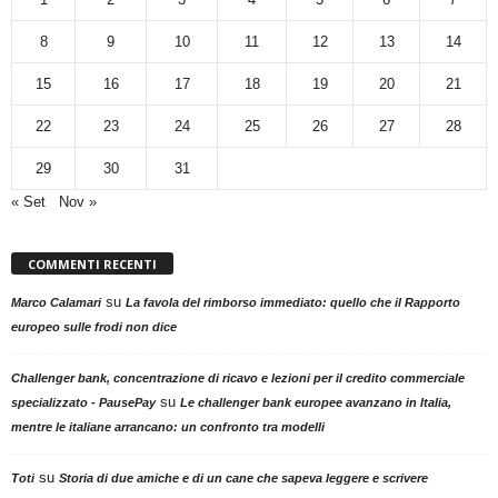
8
9
10
11
12
13
14
15
16
17
18
19
20
21
22
23
24
25
26
27
28
29
30
31
« Set
Nov »
COMMENTI RECENTI
su
Marco Calamari
La favola del rimborso immediato: quello che il Rapporto
europeo sulle frodi non dice
Challenger bank, concentrazione di ricavo e lezioni per il credito commerciale
su
specializzato - PausePay
Le challenger bank europee avanzano in Italia,
mentre le italiane arrancano: un confronto tra modelli
su
Toti
Storia di due amiche e di un cane che sapeva leggere e scrivere