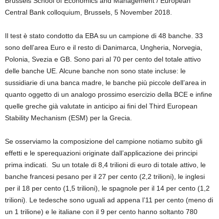
Brussels School of Economics and Management / European
Central Bank colloquium, Brussels, 5 November 2018.
Il test è stato condotto da EBA su un campione di 48 banche. 33
sono dell’area Euro e il resto di Danimarca, Ungheria, Norvegia,
Polonia, Svezia e GB. Sono pari al 70 per cento del totale attivo
delle banche UE. Alcune banche non sono state incluse: le
sussidiarie di una banca madre, le banche più piccole dell’area in
quanto oggetto di un analogo prossimo esercizio della BCE e infine
quelle greche già valutate in anticipo ai fini del Third European
Stability Mechanism (ESM) per la Grecia.
Se osserviamo la composizione del campione notiamo subito gli
effetti e le sperequazioni originate dall’applicazione dei principi
prima indicati. Su un totale di 8,4 trilioni di euro di totale attivo, le
banche francesi pesano per il 27 per cento (2,2 trilioni), le inglesi
per il 18 per cento (1,5 trilioni), le spagnole per il 14 per cento (1,2
trilioni). Le tedesche sono uguali ad appena l’11 per cento (meno di
un 1 trilione) e le italiane con il 9 per cento hanno soltanto 780