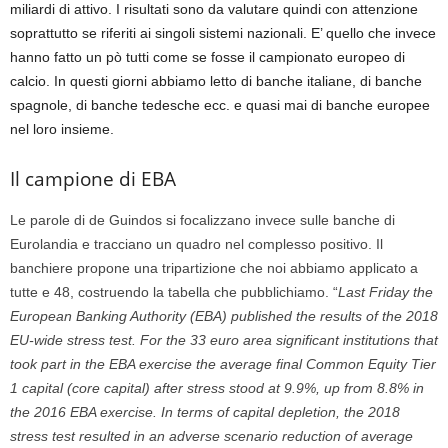
miliardi di attivo. I risultati sono da valutare quindi con attenzione
soprattutto se riferiti ai singoli sistemi nazionali. E’ quello che invece
hanno fatto un pò tutti come se fosse il campionato europeo di
calcio. In questi giorni abbiamo letto di banche italiane, di banche
spagnole, di banche tedesche ecc. e quasi mai di banche europee
nel loro insieme.
Il campione di EBA
Le parole di de Guindos si focalizzano invece sulle banche di
Eurolandia e tracciano un quadro nel complesso positivo. Il
banchiere propone una tripartizione che noi abbiamo applicato a
tutte e 48, costruendo la tabella che pubblichiamo. “
Last Friday the
European Banking Authority (EBA) published the results of the 2018
EU-wide stress test. For the 33 euro area significant institutions that
took part in the EBA exercise the average final Common Equity Tier
1 capital (core capital) after stress stood at 9.9%, up from 8.8% in
the 2016 EBA exercise. In terms of capital depletion, the 2018
stress test resulted in an adverse scenario reduction of average