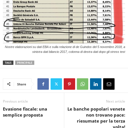
Nostre elaborazioni su dati EBA e sulla relazione di de Guindos del 5 novembre 2018, a
sinistra dati bilancio 2017, colonna di destra dati dopo gli stress test
TAGS
PRINCIPALE
Share
Previous article
Next article
Evasione fiscale: una
Le banche popolari venete
semplice proposta
non trovano pace:
riesumate per la terza
volta!