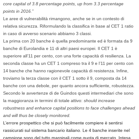
core capital of 3.8 percentage points, up from 3.3 percentage
points in 2016.”
Le aree di vulnerabilità rimangono, anche se in un contesto di
relativa sicurezza. Riformulando la classifica in base al CET 1 ratio
in caso di avverso scenario abbiamo 3 classi.
La prima con 20 banche è quella predominante ed è formata da 9
banche di Eurolandia e 11 di altri paesi europei. Il CET 1 è
superiore all’11 per cento, con una forte capacità di resilienza. La
seconda classe ha un CET 1 compreso tra il 9 e l’11 per cento con
14 banche che hanno ragionevole capacità di resistenza. Infine,
troviamo la terza classe con il CET 1 sotto il 9, composta da 14
banche con una debole, per quanto ancora sufficiente, robustezza.
Secondo le avvertenze di de Guindos questi intermediari che sono
la maggioranza in termini di totale attivo:
should increase
robustness and enhance capital positions to face challenges ahead
and will thus be closely monitored.
L’errore prospettico che si può facilmente compiere è sentirsi
rassicurati sul sistema bancario italiano. Le 4 banche inserite nel
campione sono del tutto marginali come quota di mercato. Intesa