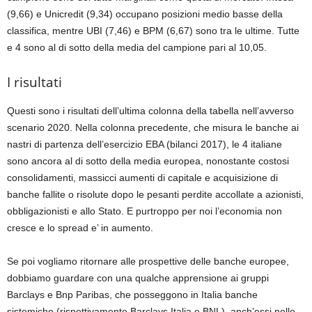
(9,66) e Unicredit (9,34) occupano posizioni medio basse della
classifica, mentre UBI (7,46) e BPM (6,67) sono tra le ultime. Tutte
e 4 sono al di sotto della media del campione pari al 10,05.
I risultati
Questi sono i risultati dell’ultima colonna della tabella nell’avverso
scenario 2020. Nella colonna precedente, che misura le banche ai
nastri di partenza dell’esercizio EBA (bilanci 2017), le 4 italiane
sono ancora al di sotto della media europea, nonostante costosi
consolidamenti, massicci aumenti di capitale e acquisizione di
banche fallite o risolute dopo le pesanti perdite accollate a azionisti,
obbligazionisti e allo Stato. E purtroppo per noi l’economia non
cresce e lo spread e’ in aumento.
Se poi vogliamo ritornare alle prospettive delle banche europee,
dobbiamo guardare con una qualche apprensione ai gruppi
Barclays e Bnp Paribas, che posseggono in Italia banche
sistemiche (rispettivamente Barclays Italia e BNL), anch’essi nelle