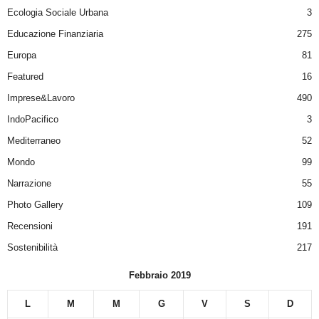
Ecologia Sociale Urbana
3
Educazione Finanziaria
275
Europa
81
Featured
16
Imprese&Lavoro
490
IndoPacifico
3
Mediterraneo
52
Mondo
99
Narrazione
55
Photo Gallery
109
Recensioni
191
Sostenibilità
217
Febbraio 2019
L
M
M
G
V
S
D