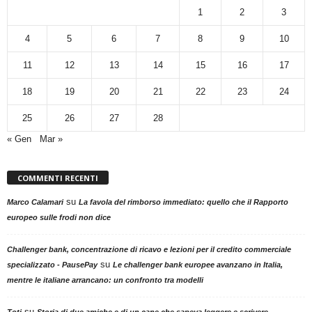
1
2
3
4
5
6
7
8
9
10
11
12
13
14
15
16
17
18
19
20
21
22
23
24
25
26
27
28
« Gen
Mar »
COMMENTI RECENTI
su
Marco Calamari
La favola del rimborso immediato: quello che il Rapporto
europeo sulle frodi non dice
Challenger bank, concentrazione di ricavo e lezioni per il credito commerciale
su
specializzato - PausePay
Le challenger bank europee avanzano in Italia,
mentre le italiane arrancano: un confronto tra modelli
su
Toti
Storia di due amiche e di un cane che sapeva leggere e scrivere