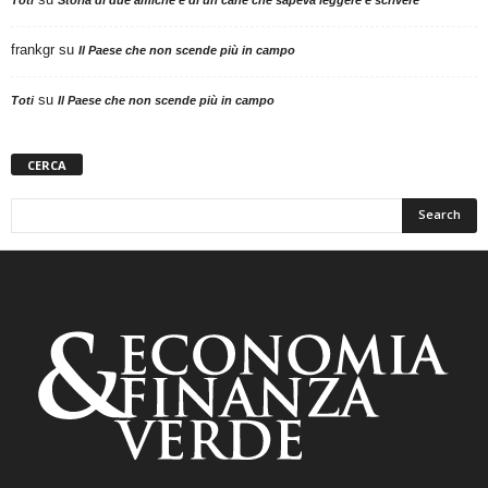
frankgr
su
Il Paese che non scende più in campo
su
Toti
Il Paese che non scende più in campo
CERCA