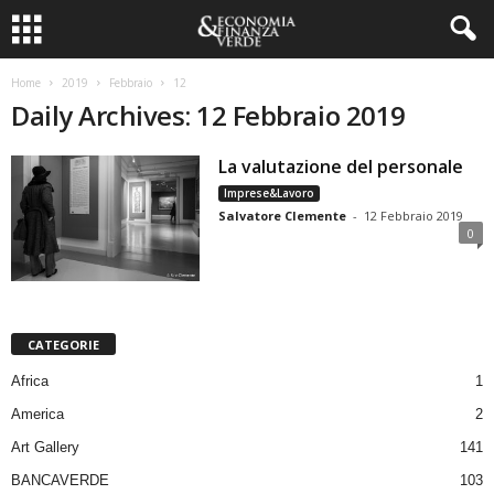
Home
2019
Febbraio
12
Daily Archives: 12 Febbraio 2019
La valutazione del personale
Imprese&Lavoro
Salvatore Clemente
-
12 Febbraio 2019
0
CATEGORIE
Africa
1
America
2
Art Gallery
141
BANCAVERDE
103