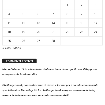
1
2
3
4
5
6
7
8
9
10
11
12
13
14
15
16
17
18
19
20
21
22
23
24
25
26
27
28
« Gen
Mar »
COMMENTI RECENTI
su
Marco Calamari
La favola del rimborso immediato: quello che il Rapporto
europeo sulle frodi non dice
Challenger bank, concentrazione di ricavo e lezioni per il credito commerciale
su
specializzato - PausePay
Le challenger bank europee avanzano in Italia,
mentre le italiane arrancano: un confronto tra modelli