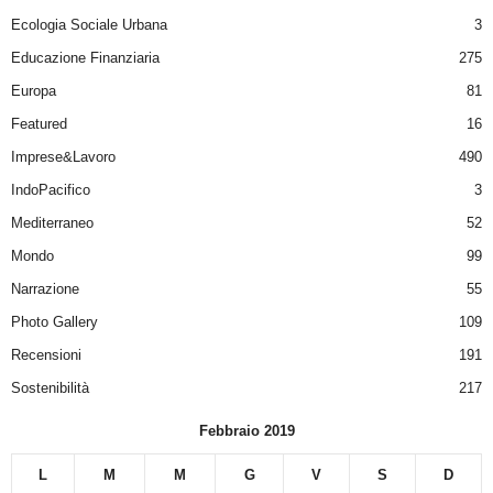
Ecologia Sociale Urbana
3
Educazione Finanziaria
275
Europa
81
Featured
16
Imprese&Lavoro
490
IndoPacifico
3
Mediterraneo
52
Mondo
99
Narrazione
55
Photo Gallery
109
Recensioni
191
Sostenibilità
217
Febbraio 2019
L
M
M
G
V
S
D