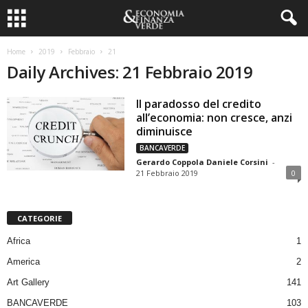
Home
2019
Febbraio
21
Daily Archives: 21 Febbraio 2019
Il paradosso del credito
all’economia: non cresce, anzi
diminuisce
BANCAVERDE
Gerardo Coppola Daniele Corsini
-
21 Febbraio 2019
0
CATEGORIE
Africa
1
America
2
Art Gallery
141
BANCAVERDE
103