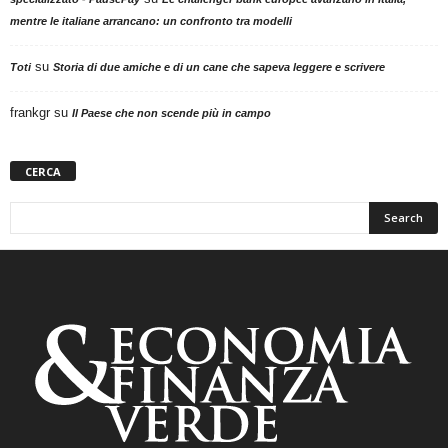
mentre le italiane arrancano: un confronto tra modelli
su
Toti
Storia di due amiche e di un cane che sapeva leggere e scrivere
frankgr
su
Il Paese che non scende più in campo
CERCA