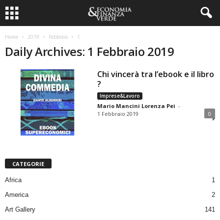
Home
2019
Febbraio
1
Daily Archives: 1 Febbraio 2019
Chi vincerà tra l’ebook e il libro
?
Imprese&Lavoro
Mario Mancini Lorenza Pei
-
1 Febbraio 2019
0
CATEGORIE
Africa
1
America
2
Art Gallery
141