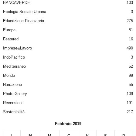
BANCAVERDE
103
Ecologia Sociale Urbana
3
Educazione Finanziaria
275
Europa
81
Featured
16
Imprese&Lavoro
490
IndoPacifico
3
Mediterraneo
52
Mondo
99
Narrazione
55
Photo Gallery
109
Recensioni
191
Sostenibilità
217
Febbraio 2019
L
M
M
G
V
S
D