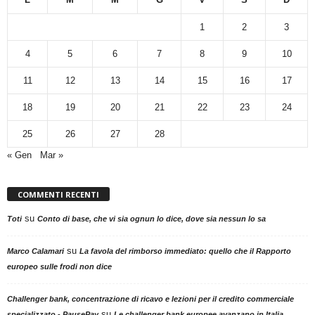
1
2
3
4
5
6
7
8
9
10
11
12
13
14
15
16
17
18
19
20
21
22
23
24
25
26
27
28
« Gen
Mar »
COMMENTI RECENTI
su
Toti
Conto di base, che vi sia ognun lo dice, dove sia nessun lo sa
su
Marco Calamari
La favola del rimborso immediato: quello che il Rapporto
europeo sulle frodi non dice
Challenger bank, concentrazione di ricavo e lezioni per il credito commerciale
su
specializzato - PausePay
Le challenger bank europee avanzano in Italia,