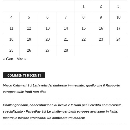
1
2
3
4
5
6
7
8
9
10
11
12
13
14
15
16
17
18
19
20
21
22
23
24
25
26
27
28
« Gen
Mar »
COMMENTI RECENTI
su
Marco Calamari
La favola del rimborso immediato: quello che il Rapporto
europeo sulle frodi non dice
Challenger bank, concentrazione di ricavo e lezioni per il credito commerciale
su
specializzato - PausePay
Le challenger bank europee avanzano in Italia,
mentre le italiane arrancano: un confronto tra modelli