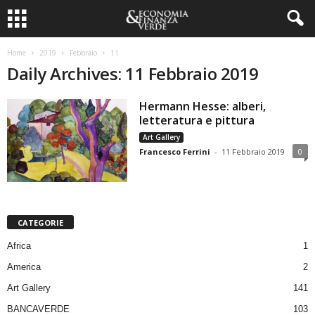
Home
2019
Febbraio
11
Daily Archives: 11 Febbraio 2019
Hermann Hesse: alberi,
letteratura e pittura
Art Gallery
Francesco Ferrini
-
11 Febbraio 2019
0
CATEGORIE
Africa
1
America
2
Art Gallery
141
BANCAVERDE
103