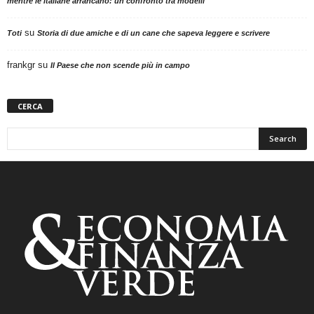
mentre le italiane arrancano: un confronto tra modelli
su
Toti
Storia di due amiche e di un cane che sapeva leggere e scrivere
frankgr
su
Il Paese che non scende più in campo
CERCA