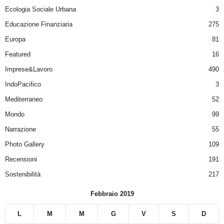
Ecologia Sociale Urbana
3
Educazione Finanziaria
275
Europa
81
Featured
16
Imprese&Lavoro
490
IndoPacifico
3
Mediterraneo
52
Mondo
99
Narrazione
55
Photo Gallery
109
Recensioni
191
Sostenibilità
217
Febbraio 2019
L
M
M
G
V
S
D