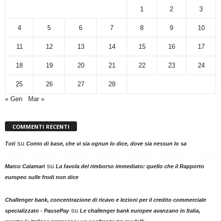
1
2
3
4
5
6
7
8
9
10
11
12
13
14
15
16
17
18
19
20
21
22
23
24
25
26
27
28
« Gen
Mar »
COMMENTI RECENTI
su
Toti
Conto di base, che vi sia ognun lo dice, dove sia nessun lo sa
su
Marco Calamari
La favola del rimborso immediato: quello che il Rapporto
europeo sulle frodi non dice
Challenger bank, concentrazione di ricavo e lezioni per il credito commerciale
su
specializzato - PausePay
Le challenger bank europee avanzano in Italia,