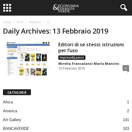
Home
2019
Febbraio
13
Daily Archives: 13 Febbraio 2019
Editori di se stessi: istruzioni
per l’uso
Imprese&Lavoro
Mirella Francalanci Mario Mancini
-
13 Febbraio 2019
0
CATEGORIE
Africa
1
America
2
Art Gallery
141
BANCAVERDE
103