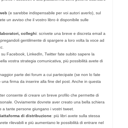
 web
(e sarebbe indispensabile per voi autori averlo), sul
e un avviso che il vostro libro è disponibile sulle
laboratori, colleghi
: scrivete una breve e discreta email a
o pregandoli gentilmente di spargere a loro volta la voce ad
cc.
: su Facebook, LinkedIn, Twitter fate subito sapere la
ella vostra strategia comunicativa, più possibilità avete di
 maggior parte dei forum a cui partecipate (se non lo fate
re una firma da inserire alla fine del post. Anche in questa
tter consente di creare un breve profilo che permette di
personale. Ovviamente dovrete aver creato una bella schiera
e a tante persone giungano i vostri tweet.
piattaforma di distribuzione
: più libri avete sulla stessa
rete rilevabili e più aumentano le possibilità di entrare nel