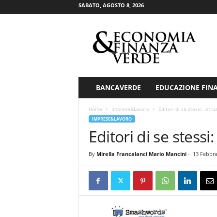
SABATO, AGOSTO 8, 2026
E
c
o
n
o
m
i
BANCAVERDE
EDUCAZIONE FIN
a
&
Home
Imprese&Lavoro
Editori di se stessi: istru
F
IMPRESE&LAVORO
i
Editori di se stessi:
n
a
By
Mirella Francalanci Mario Mancini
-
13 Febbra
n
z
a
V
e
r
d