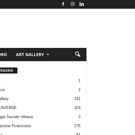
ORO
ART GALLERY
TEGORIE
a
1
ica
2
allery
141
CAVERDE
103
gia Sociale Urbana
3
zione Finanziaria
275
pa
81