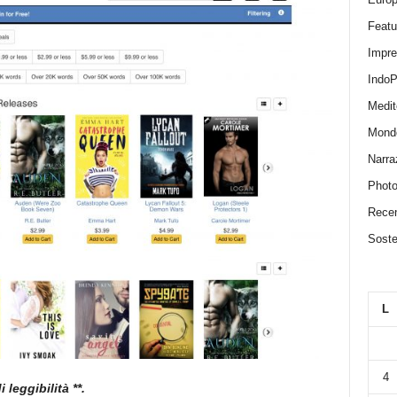
Featu
Impr
IndoP
Medit
Mond
Narra
Photo
Recen
Sosten
L
4
 leggibilità **.