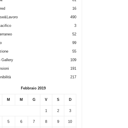
red
16
ese&Lavoro
490
acifico
3
erraneo
52
o
99
zione
55
 Gallery
109
sioni
191
ibilità
217
Febbraio 2019
M
M
G
V
S
D
1
2
3
5
6
7
8
9
10