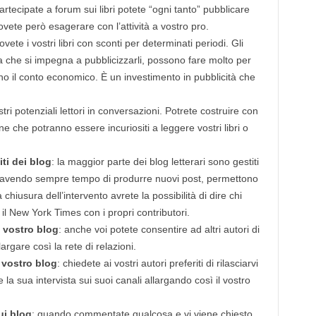
artecipate a forum sui libri potete “ogni tanto” pubblicare
vete però esagerare con l’attività a vostro pro.
vete i vostri libri con sconti per determinati periodi. Gli
a che si impegna a pubblicizzarli, possono fare molto per
o il conto economico. È un investimento in pubblicità che
stri potenziali lettori in conversazioni. Potrete costruire con
 che potranno essere incuriositi a leggere vostri libri o
ti dei blog
: la maggior parte dei blog letterari sono gestiti
n avendo sempre tempo di produrre nuovi post, permettono
a chiusura dell’intervento avrete la possibilità di dire chi
il New York Times con i propri contributori.
ul vostro blog
: anche voi potete consentire ad altri autori di
argare così la rete di relazioni.
l vostro blog
: chiedete ai vostri autori preferiti di rilasciarvi
re la sua intervista sui suoi canali allargando così il vostro
ui blog
: quando commentate qualcosa e vi viene chiesto