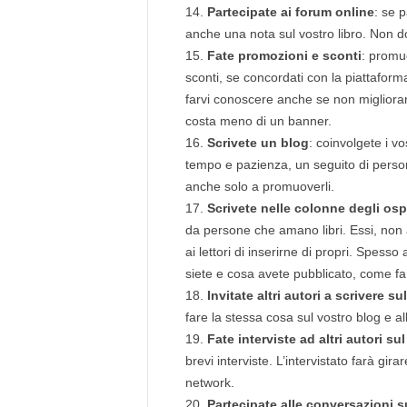
Partecipate ai forum online
: se p
anche una nota sul vostro libro. Non do
Fate promozioni e sconti
: promuo
sconti, se concordati con la piattaform
farvi conoscere anche se non miglioran
costa meno di un banner.
Scrivete un blog
: coinvolgete i vo
tempo e pazienza, un seguito di persone
anche solo a promuoverli.
Scrivete nelle colonne degli ospi
da persone che amano libri. Essi, no
ai lettori di inserirne di propri. Spesso 
siete e cosa avete pubblicato, come fa 
Invitate altri autori a scrivere s
fare la stessa cosa sul vostro blog e all
Fate interviste ad altri autori su
brevi interviste. L’intervistato farà gira
network.
Partecipate alle conversazioni s