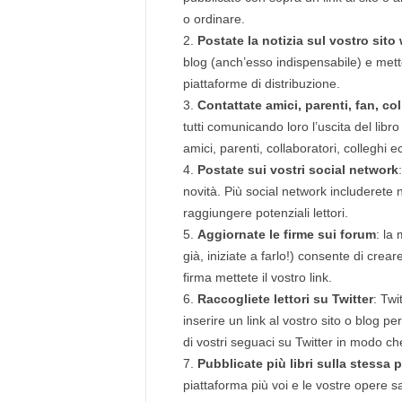
o ordinare.
Postate la notizia sul vostro sito
blog (anch’esso indispensabile) e mettet
piattaforme di distribuzione.
Contattate amici, parenti, fan, col
tutti comunicando loro l’uscita del libr
amici, parenti, collaboratori, colleghi e
Postate sui vostri social network
novità. Più social network includerete n
raggiungere potenziali lettori.
Aggiornate le firme sui forum
: la
già, iniziate a farlo!) consente di crea
firma mettete il vostro link.
Raccogliete lettori su Twitter
: Twi
inserire un link al vostro sito o blog 
di vostri seguaci su Twitter in modo ch
Pubblicate più libri sulla stessa 
piattaforma più voi e le vostre opere sa