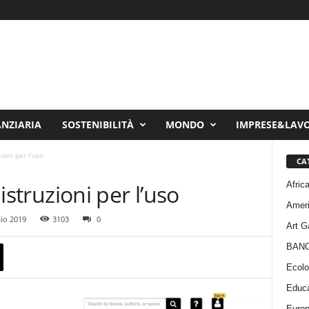
ANZIARIA
SOSTENIBILITÀ
MONDO
IMPRESE&LAV
zioni per l’uso
CA
Afric
 istruzioni per l’uso
Amer
io 2019
3103
0
Art G
BAN
Ecolo
Educa
Euro