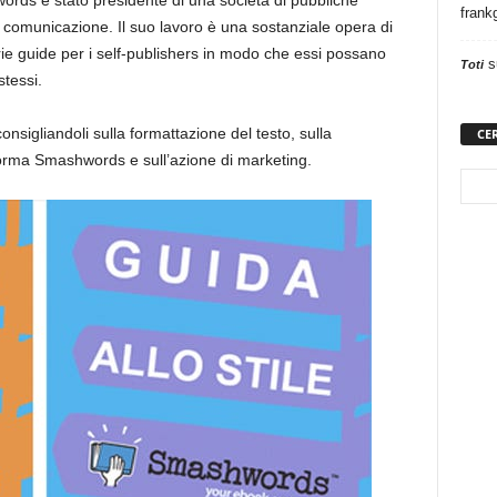
rds è stato presidente di una società di pubbliche
frank
la comunicazione. Il suo lavoro è una sostanziale opera di
arie guide per i self-publishers in modo che essi possano
s
Toti
stessi.
nsigliandoli sulla formattazione del testo, sulla
CE
aforma Smashwords e sull’azione di marketing.