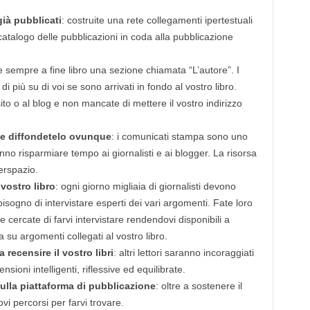
.
già pubblicati
: costruite una rete collegamenti ipertestuali
 il catalogo delle pubblicazioni in coda alla pubblicazione
te sempre a fine libro una sezione chiamata “L’autore”. I
i più su di voi se sono arrivati in fondo al vostro libro.
ito o al blog e non mancate di mettere il vostro indirizzo
e diffondetelo ovunque
: i comunicati stampa sono uno
nno risparmiare tempo ai giornalisti e ai blogger. La risorsa
erspazio.
 vostro libro
: ogni giorno migliaia di giornalisti devono
bisogno di intervistare esperti dei vari argomenti. Fate loro
e cercate di farvi intervistare rendendovi disponibili a
su argomenti collegati al vostro libro.
 recensire il vostro libri
: altri lettori saranno incoraggiati
sioni intelligenti, riflessive ed equilibrate.
 sulla piattaforma di pubblicazione
: oltre a sostenere il
ovi percorsi per farvi trovare.