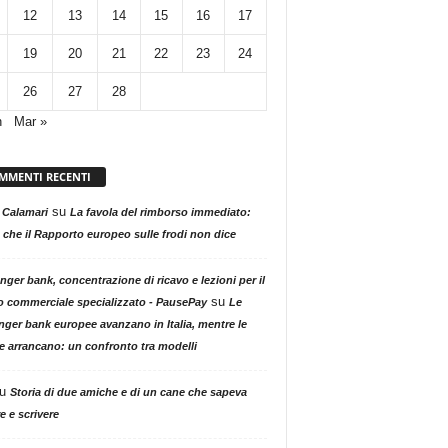
12
13
14
15
16
17
19
20
21
22
23
24
26
27
28
n
Mar »
MMENTI RECENTI
su
 Calamari
La favola del rimborso immediato:
 che il Rapporto europeo sulle frodi non dice
nger bank, concentrazione di ricavo e lezioni per il
su
o commerciale specializzato - PausePay
Le
nger bank europee avanzano in Italia, mentre le
ne arrancano: un confronto tra modelli
u
Storia di due amiche e di un cane che sapeva
e e scrivere