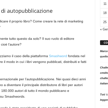
11
di autopubblicazione
18
care il proprio libro? Come creare la rete di marketing
25
?
« Ge
mente tutto questo da solo? Il suo ruolo di editore
CO
 cioè l’autore?
Marco
zziamo il caso della piattaforma
Smashword
fondata nel
quello
l modo in cui i libri vengono pubblicati, distribuiti e fatti
Challe
credit
challe
ernazionale per l’autopubblicazione. Nei quasi dieci anni
italia
a diventare il principale distributore di libri per autori
tre 180.000 autori di tutto il mondo pubblicano e
s
Toti
ri su Smashwords.
legger