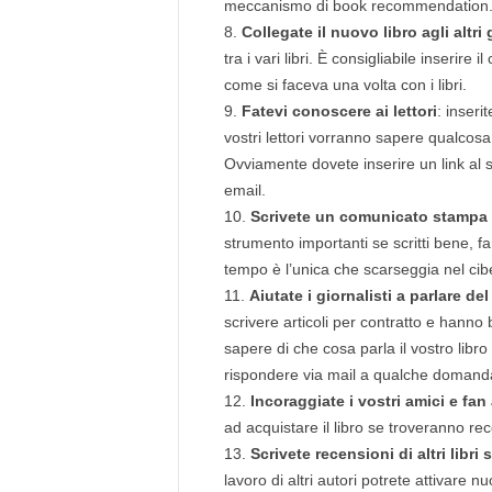
meccanismo di book recommendation
Collegate il nuovo libro agli altri 
tra i vari libri. È consigliabile inserire
come si faceva una volta con i libri.
Fatevi conoscere ai lettori
: inseri
vostri lettori vorranno sapere qualcosa d
Ovviamente dovete inserire un link al s
email.
Scrivete un comunicato stampa 
strumento importanti se scritti bene, fa
tempo è l’unica che scarseggia nel cib
Aiutate i giornalisti a parlare del
scrivere articoli per contratto e hanno 
sapere di che cosa parla il vostro libro 
rispondere via mail a qualche domanda 
Incoraggiate i vostri amici e fan a
ad acquistare il libro se troveranno recen
Scrivete recensioni di altri libri
lavoro di altri autori potrete attivare nu