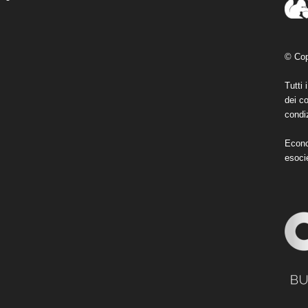
© Cop
Tutti 
dei co
condiz
Econo
esoci