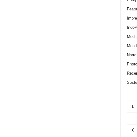
Featu
Impr
IndoP
Medit
Mond
Narra
Photo
Recen
Sosten
L
6