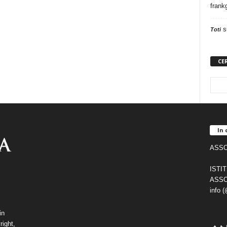
frank
s
Toti
CE
In 
ASSO
ISTI
ASSO
info 
in
right,