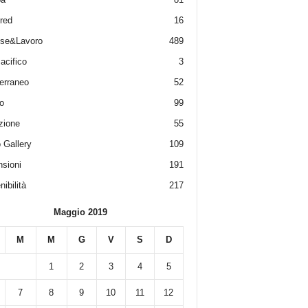
red
16
ese&Lavoro
489
acifico
3
erraneo
52
o
99
zione
55
 Gallery
109
sioni
191
ibilità
217
Maggio 2019
M
M
G
V
S
D
1
2
3
4
5
7
8
9
10
11
12