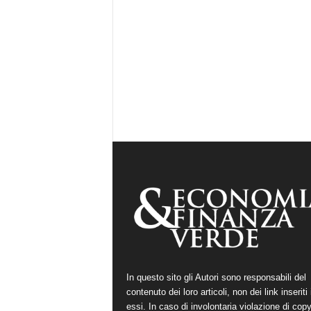
In questo sito gli Autori sono responsabili del
contenuto dei loro articoli, non dei link inseriti 
essi. In caso di involontaria violazione di copy