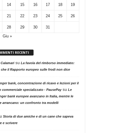
14
15
16
17
18
19
21
22
23
24
25
26
28
29
30
31
Giu »
MMENTI RECENTI
su
 Calamari
La favola del rimborso immediato:
 che il Rapporto europeo sulle frodi non dice
nger bank, concentrazione di ricavo e lezioni per il
su
o commerciale specializzato - PausePay
Le
nger bank europee avanzano in Italia, mentre le
ne arrancano: un confronto tra modelli
u
Storia di due amiche e di un cane che sapeva
e e scrivere