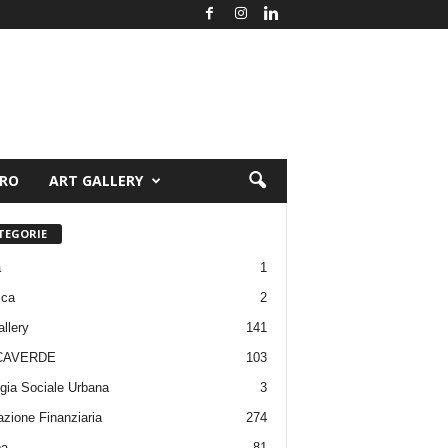
ORO
ART GALLERY
TEGORIE
a
1
ica
2
allery
141
CAVERDE
103
gia Sociale Urbana
3
zione Finanziaria
274
pa
81