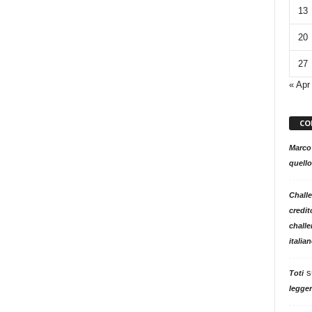
13
20
27
« Apr
CO
Marco
quello
Challe
credit
challe
italia
s
Toti
legger