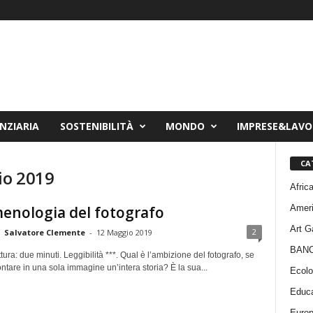
NZIARIA
SOSTENIBILITÀ
MONDO
IMPRESE&LAV
CA
io 2019
Afric
Amer
enologia del fotografo
Art G
2
Salvatore Clemente
-
12 Maggio 2019
BAN
tura: due minuti. Leggibilità ***. Qual è l’ambizione del fotografo, se
ntare in una sola immagine un’intera storia? È la sua...
Ecolo
Educa
Euro