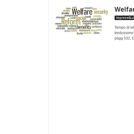
e
Welfar
Imprese&La
Tempo di let
tredicesimo 
pagg 532, € 