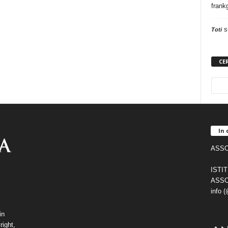
frank
s
Toti
CE
In 
ASSO
ISTI
ASSO
info 
in
right,