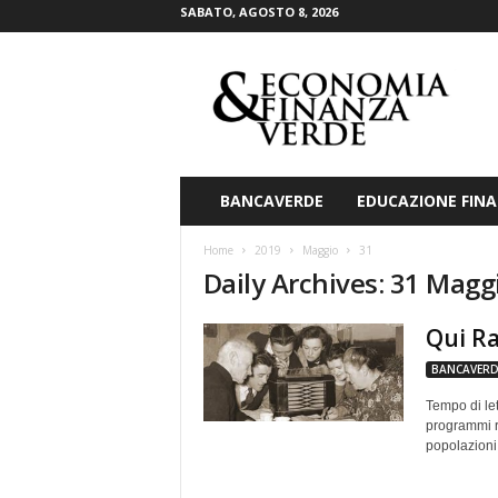
SABATO, AGOSTO 8, 2026
E
c
o
n
o
m
i
BANCAVERDE
EDUCAZIONE FINA
a
&
Home
2019
Maggio
31
F
Daily Archives: 31 Magg
i
n
Qui Ra
a
n
BANCAVERD
z
a
Tempo di let
V
programmi ra
popolazioni
e
r
d