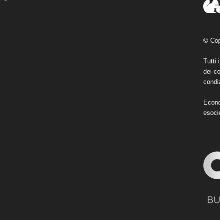
© Cop
Tutti 
dei co
condiz
Econo
esoci