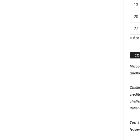
13
20
27
« Apr
CO
Marco
quello
Challe
credit
challe
italia
s
Toti
legger