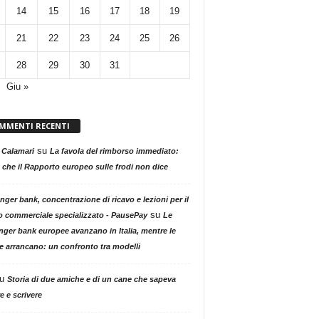
14
15
16
17
18
19
21
22
23
24
25
26
28
29
30
31
Giu »
MMENTI RECENTI
su
 Calamari
La favola del rimborso immediato:
 che il Rapporto europeo sulle frodi non dice
nger bank, concentrazione di ricavo e lezioni per il
su
o commerciale specializzato - PausePay
Le
nger bank europee avanzano in Italia, mentre le
ne arrancano: un confronto tra modelli
u
Storia di due amiche e di un cane che sapeva
e e scrivere