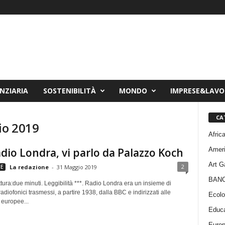
NZIARIA
SOSTENIBILITÀ
MONDO
IMPRESE&LAV
CA
io 2019
Afric
Amer
dio Londra, vi parlo da Palazzo Koch
Art G
2
E
La redazione
-
31 Maggio 2019
BAN
tura:due minuti. Leggibilità ***. Radio Londra era un insieme di
diofonici trasmessi, a partire 1938, dalla BBC e indirizzati alle
Ecolo
 europee...
Educa
Euro