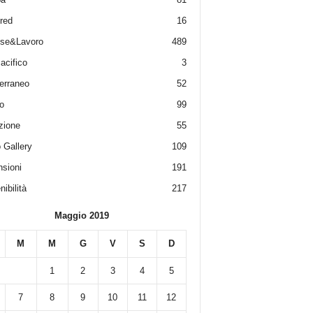
red
16
ese&Lavoro
489
acifico
3
erraneo
52
o
99
zione
55
 Gallery
109
sioni
191
ibilità
217
Maggio 2019
M
M
G
V
S
D
1
2
3
4
5
7
8
9
10
11
12