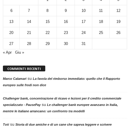
6
7
8
9
10
11
12
13
14
15
16
17
18
19
20
21
22
23
24
25
26
27
28
29
30
31
« Apr
Giu »
COMMENTI RECENTI
su
Marco Calamari
La favola del rimborso immediato: quello che il Rapporto
europeo sulle frodi non dice
Challenger bank, concentrazione di ricavo e lezioni per il credito commerciale
su
specializzato - PausePay
Le challenger bank europee avanzano in Italia,
mentre le italiane arrancano: un confronto tra modelli
su
Toti
Storia di due amiche e di un cane che sapeva leggere e scrivere