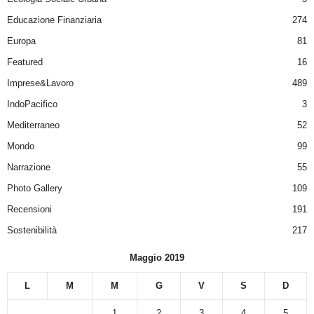
Educazione Finanziaria
274
Europa
81
Featured
16
Imprese&Lavoro
489
IndoPacifico
3
Mediterraneo
52
Mondo
99
Narrazione
55
Photo Gallery
109
Recensioni
191
Sostenibilità
217
Maggio 2019
L
M
M
G
V
S
D
1
2
3
4
5