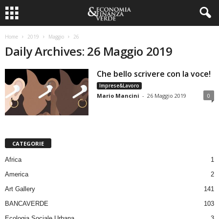
Home
2019
Maggio
26
Daily Archives: 26 Maggio 2019
Che bello scrivere con la voce!
Imprese&Lavoro
Mario Mancini
-
26 Maggio 2019
0
CATEGORIE
Africa
1
America
2
Art Gallery
141
BANCAVERDE
103
Ecologia Sociale Urbana
3