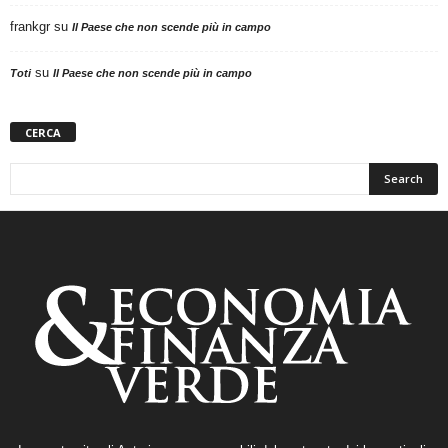
frankgr
su
Il Paese che non scende più in campo
su
Toti
Il Paese che non scende più in campo
CERCA