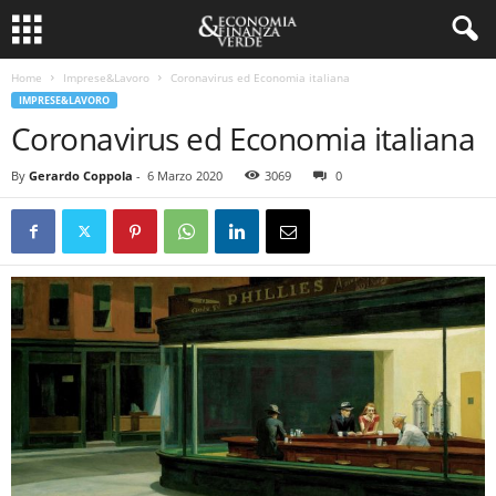
Home
Imprese&Lavoro
Coronavirus ed Economia italiana
IMPRESE&LAVORO
Coronavirus ed Economia italiana
By
Gerardo Coppola
-
6 Marzo 2020
3069
0