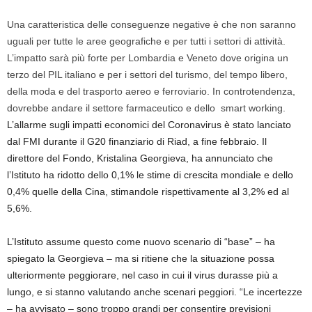
Una caratteristica delle conseguenze negative è che non saranno
uguali per tutte le aree geografiche e per tutti i settori di attività.
L’impatto sarà più forte per Lombardia e Veneto dove origina un
terzo del PIL italiano e per i settori del turismo, del tempo libero,
della moda e del trasporto aereo e ferroviario. In controtendenza,
dovrebbe andare il settore farmaceutico e dello smart working.
L’allarme sugli impatti economici del Coronavirus è stato lanciato
dal
FMI durante il G20 finanziario di Riad, a fine febbraio.
Il
direttore del Fondo,
Kristalina Georgieva
, ha annunciato che
l’Istituto ha
ridotto dello 0,1%
le stime di crescita
mondiale
e
dello
0,4% quelle della Cina
, stimandole rispettivamente al 3,2% ed al
5,6%.
L’Istituto assume questo come nuovo scenario di “base” – ha
spiegato la Georgieva – ma si ritiene che la
situazione possa
ulteriormente peggiorare
, nel caso in cui il virus durasse più a
lungo, e si stanno valutando anche scenari peggiori. “Le incertezze
– ha avvisato – sono troppo grandi per consentire previsioni