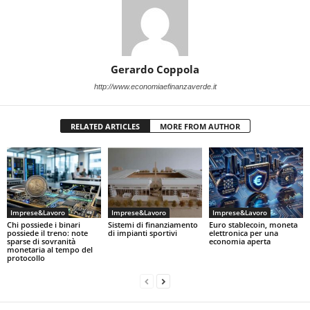
Gerardo Coppola
http://www.economiaefinanzaverde.it
RELATED ARTICLES
MORE FROM AUTHOR
Imprese&Lavoro
Imprese&Lavoro
Imprese&Lavoro
Chi possiede i binari
Sistemi di finanziamento
Euro stablecoin, moneta
possiede il treno: note
di impianti sportivi
elettronica per una
sparse di sovranità
economia aperta
monetaria al tempo del
protocollo