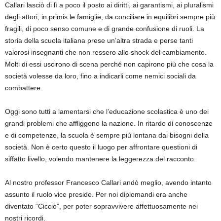
Callari lasciò di lì a poco il posto ai diritti, ai garantismi, ai pluralismi
degli attori, in primis le famiglie, da conciliare in equilibri sempre più
fragili, di poco senso comune e di grande confusione di ruoli. La
storia della scuola italiana prese un’altra strada e perse tanti
valorosi insegnanti che non ressero allo shock del cambiamento.
Molti di essi uscirono di scena perché non capirono più che cosa la
società volesse da loro, fino a indicarli come nemici sociali da
combattere.
Oggi sono tutti a lamentarsi che l’educazione scolastica è uno dei
grandi problemi che affliggono la nazione. In ritardo di conoscenze
e di competenze, la scuola è sempre più lontana dai bisogni della
società. Non è certo questo il luogo per affrontare questioni di
siffatto livello, volendo mantenere la leggerezza del racconto.
Al nostro professor Francesco Callari andò meglio, avendo intanto
assunto il ruolo vice preside. Per noi diplomandi era anche
diventato “Ciccio”, per poter sopravvivere affettuosamente nei
nostri ricordi.