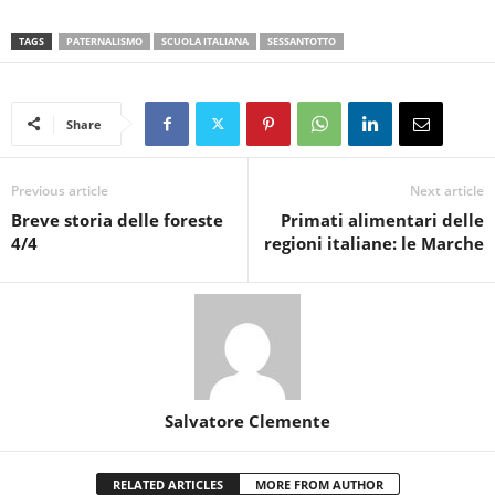
TAGS
PATERNALISMO
SCUOLA ITALIANA
SESSANTOTTO
Share
Previous article
Next article
Breve storia delle foreste
Primati alimentari delle
4/4
regioni italiane: le Marche
Salvatore Clemente
RELATED ARTICLES
MORE FROM AUTHOR