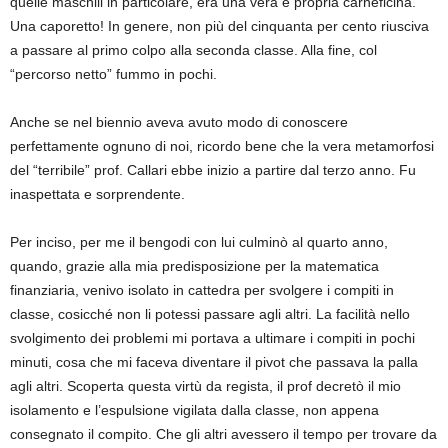
quelle maschili in particolare, era una vera e propria carneficina.
Una caporetto! In genere, non più del cinquanta per cento riusciva
a passare al primo colpo alla seconda classe. Alla fine, col
“percorso netto” fummo in pochi.
Anche se nel biennio aveva avuto modo di conoscere
perfettamente ognuno di noi, ricordo bene che la vera metamorfosi
del “terribile” prof. Callari ebbe inizio a partire dal terzo anno. Fu
inaspettata e sorprendente.
Per inciso, per me il bengodi con lui culminò al quarto anno,
quando, grazie alla mia predisposizione per la matematica
finanziaria, venivo isolato in cattedra per svolgere i compiti in
classe, cosicché non li potessi passare agli altri. La facilità nello
svolgimento dei problemi mi portava a ultimare i compiti in pochi
minuti, cosa che mi faceva diventare il pivot che passava la palla
agli altri. Scoperta questa virtù da regista, il prof decretò il mio
isolamento e l’espulsione vigilata dalla classe, non appena
consegnato il compito. Che gli altri avessero il tempo per trovare da