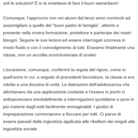
soli le soluzioni! E io la smettessi di fare il buon samaritano!
Comunque, l’approccio con noi alunni dal terzo anno cominciò ad
assomigliare a quello del “buon padre di famiglia”, attento e
presente nella nostra formazione; protettore e partecipe dei nostri
bisogni. Seguire le sue lezioni ed essere interrogati scorreva in
modo fluido e con il coinvolgimento di tutti. Eravamo finalmente una
classe, non un accolita sconclusionata di scolari.
L’eccezione, comunque, confermò la regola del rigore, come in
quell’anno in cui, a seguito di precedenti bocciature, la classe si era
ridotta a una dozzina di unità. Le distrazioni dell’adolescenza che
allontanano da una applicazione costante e l’essere in pochi ci
sottoponevano inevitabilmente a interrogazioni quotidiane e pure in
più materie dagli esiti facilmente immaginabili. I giudizi di
impreparazione cominciarono a fioccare per tutti. Ci parve di
essere passati dalla ingiustizia applicata alle ribellioni dei singoli alla
ingiustizia sociale.