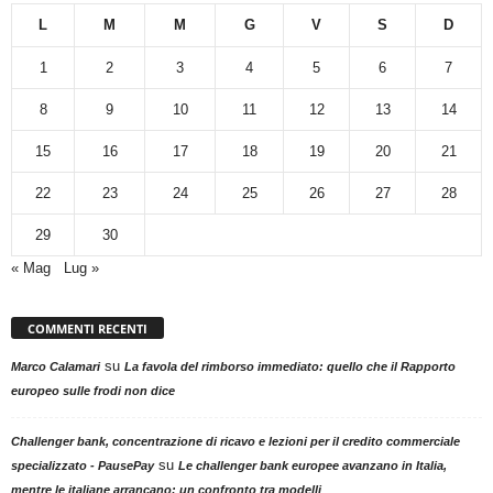
L
M
M
G
V
S
D
1
2
3
4
5
6
7
8
9
10
11
12
13
14
15
16
17
18
19
20
21
22
23
24
25
26
27
28
29
30
« Mag
Lug »
COMMENTI RECENTI
su
Marco Calamari
La favola del rimborso immediato: quello che il Rapporto
europeo sulle frodi non dice
Challenger bank, concentrazione di ricavo e lezioni per il credito commerciale
su
specializzato - PausePay
Le challenger bank europee avanzano in Italia,
mentre le italiane arrancano: un confronto tra modelli