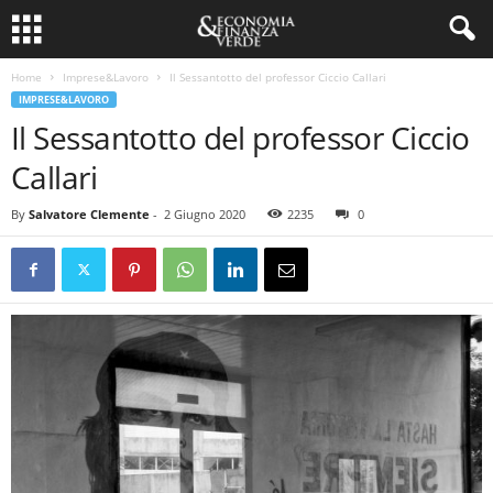
Home
Imprese&Lavoro
Il Sessantotto del professor Ciccio Callari
IMPRESE&LAVORO
Il Sessantotto del professor Ciccio
Callari
By
Salvatore Clemente
-
2 Giugno 2020
2235
0