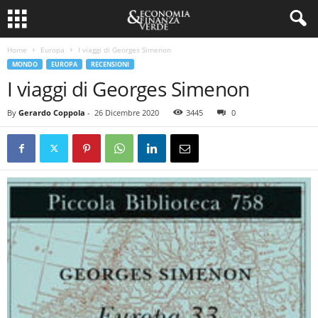
Home
Europa
I viaggi di Georges Simenon
MONDO
EUROPA
RECENSIONI
I viaggi di Georges Simenon
By
Gerardo Coppola
-
26 Dicembre 2020
3445
0