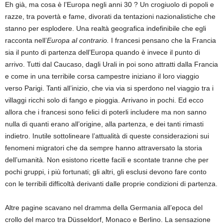
Eh già, ma cosa è l’Europa negli anni 30 ? Un crogiuolo di popoli e
razze, tra povertà e fame, divorati da tentazioni nazionalistiche che
stanno per esplodere. Una realtà geografica indefinibile che egli
racconta nell’
Europa al contrario.
I francesi pensano che la Francia
sia il punto di partenza dell’Europa quando è invece il punto di
arrivo. Tutti dal Caucaso, dagli Urali in poi sono attratti dalla Francia
e come in una terribile corsa campestre iniziano il loro viaggio
verso Parigi. Tanti all’inizio, che via via si sperdono nel viaggio tra i
villaggi ricchi solo di fango e pioggia. Arrivano in pochi. Ed ecco
allora che i francesi sono felici di poterli includere ma non sanno
nulla di quanti erano all’origine, alla partenza, e dei tanti rimasti
indietro. Inutile sottolineare l’attualità di queste considerazioni sui
fenomeni migratori che da sempre hanno attraversato la storia
dell’umanità. Non esistono ricette facili e scontate tranne che per
pochi gruppi, i più fortunati; gli altri, gli esclusi devono fare conto
con le terribili difficoltà derivanti dalle proprie condizioni di partenza.
Altre pagine scavano nel dramma della Germania all’epoca del
crollo del marco tra Düsseldorf, Monaco e Berlino. La sensazione