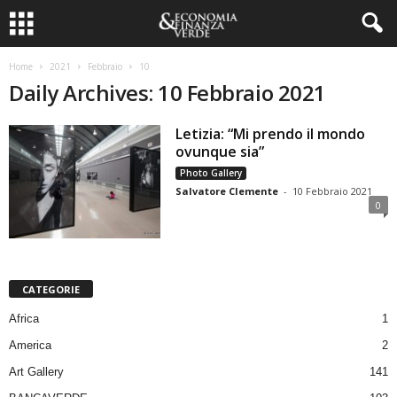
Home
2021
Febbraio
10
Daily Archives: 10 Febbraio 2021
Letizia: “Mi prendo il mondo
ovunque sia”
Photo Gallery
Salvatore Clemente
-
10 Febbraio 2021
0
CATEGORIE
Africa
1
America
2
Art Gallery
141