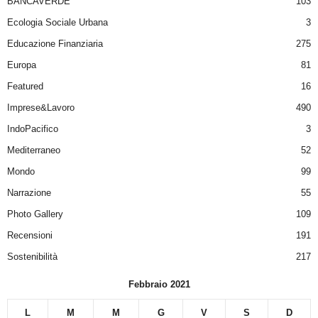
BANCAVERDE
103
Ecologia Sociale Urbana
3
Educazione Finanziaria
275
Europa
81
Featured
16
Imprese&Lavoro
490
IndoPacifico
3
Mediterraneo
52
Mondo
99
Narrazione
55
Photo Gallery
109
Recensioni
191
Sostenibilità
217
Febbraio 2021
L
M
M
G
V
S
D