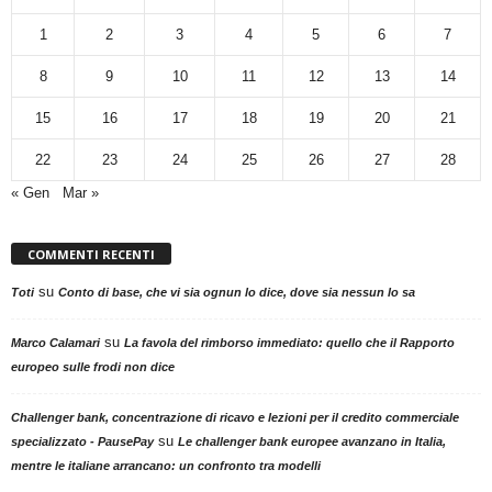
1
2
3
4
5
6
7
8
9
10
11
12
13
14
15
16
17
18
19
20
21
22
23
24
25
26
27
28
« Gen
Mar »
COMMENTI RECENTI
su
Toti
Conto di base, che vi sia ognun lo dice, dove sia nessun lo sa
su
Marco Calamari
La favola del rimborso immediato: quello che il Rapporto
europeo sulle frodi non dice
Challenger bank, concentrazione di ricavo e lezioni per il credito commerciale
su
specializzato - PausePay
Le challenger bank europee avanzano in Italia,
mentre le italiane arrancano: un confronto tra modelli