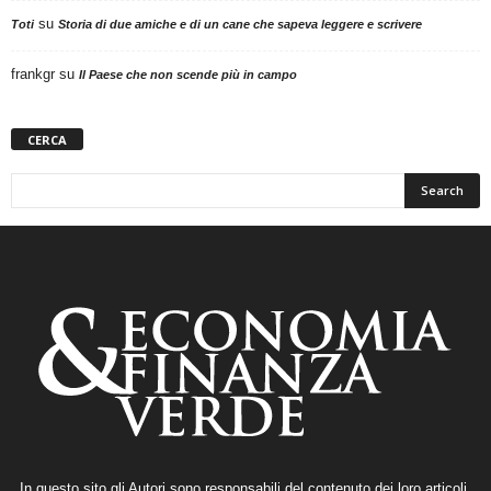
su
Toti
Storia di due amiche e di un cane che sapeva leggere e scrivere
frankgr
su
Il Paese che non scende più in campo
CERCA
In questo sito gli Autori sono responsabili del contenuto dei loro articoli,