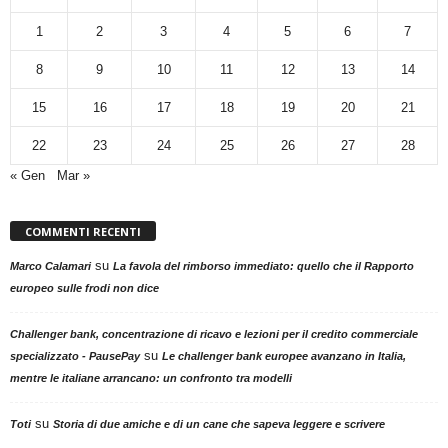
1
2
3
4
5
6
7
8
9
10
11
12
13
14
15
16
17
18
19
20
21
22
23
24
25
26
27
28
« Gen
Mar »
COMMENTI RECENTI
su
Marco Calamari
La favola del rimborso immediato: quello che il Rapporto
europeo sulle frodi non dice
Challenger bank, concentrazione di ricavo e lezioni per il credito commerciale
su
specializzato - PausePay
Le challenger bank europee avanzano in Italia,
mentre le italiane arrancano: un confronto tra modelli
su
Toti
Storia di due amiche e di un cane che sapeva leggere e scrivere