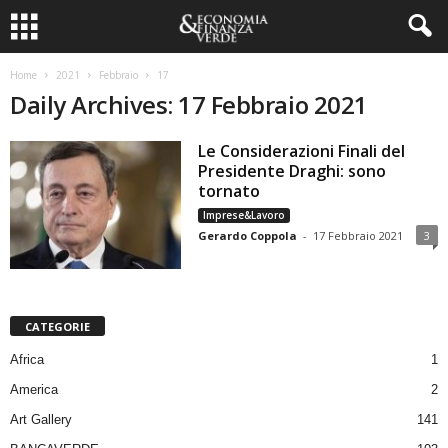
Home
2021
Febbraio
17
Daily Archives: 17 Febbraio 2021
Le Considerazioni Finali del
Presidente Draghi: sono
tornato
Imprese&Lavoro
Gerardo Coppola
-
17 Febbraio 2021
3
CATEGORIE
Africa
1
America
2
Art Gallery
141