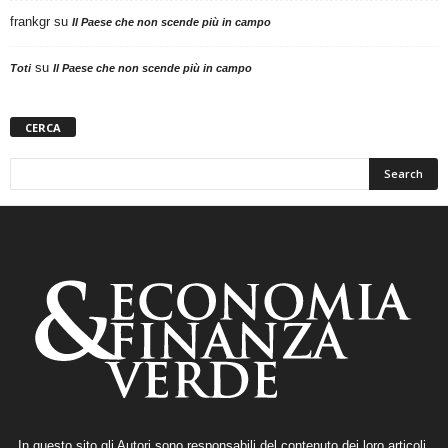
frankgr
su
Il Paese che non scende più in campo
su
Toti
Il Paese che non scende più in campo
CERCA
In questo sito gli Autori sono responsabili del contenuto dei loro articoli,