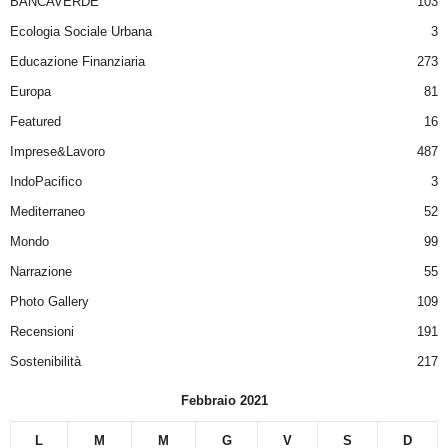
BANCAVERDE
103
Ecologia Sociale Urbana
3
Educazione Finanziaria
273
Europa
81
Featured
16
Imprese&Lavoro
487
IndoPacifico
3
Mediterraneo
52
Mondo
99
Narrazione
55
Photo Gallery
109
Recensioni
191
Sostenibilità
217
Febbraio 2021
L
M
M
G
V
S
D